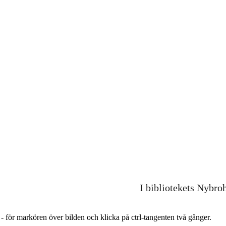
I bibliotekets Nybro
r - för markören över bilden och klicka på ctrl-tangenten två gånger.