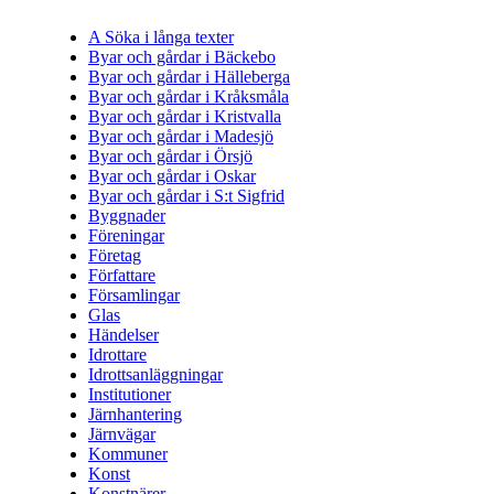
A Söka i långa texter
Byar och gårdar i Bäckebo
Byar och gårdar i Hälleberga
Byar och gårdar i Kråksmåla
Byar och gårdar i Kristvalla
Byar och gårdar i Madesjö
Byar och gårdar i Örsjö
Byar och gårdar i Oskar
Byar och gårdar i S:t Sigfrid
Byggnader
Föreningar
Företag
Författare
Församlingar
Glas
Händelser
Idrottare
Idrottsanläggningar
Institutioner
Järnhantering
Järnvägar
Kommuner
Konst
Konstnärer