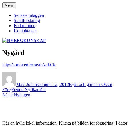
Hoppa
Meny
NYBROKUNSKAP
till
innehåll
Senaste inläggen
Släktforskning
Folkminnen
Kontakta oss
Nygård
http://kartor.eniro.se/m/zakCk
Författare
Publicerat
Kategorier
den
Mats Johansson
juni 12, 2012
Byar och gårdar i Oskar
Inläggsnavigering
Föregående
Föregående
Nyfikamåla
Nästa
inlägg:
Nästa
Nyhagen
inlägg:
Här en hylla lokal information. Klicka på bilden för förstoring. I dato