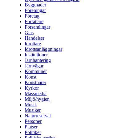
Byggnader
Föreningar
Företag
Författare
Församlingar
Glas
Händelser
Idrottare
Idrottsanläggningar
Institutioner
Järnhantering
Järnvägar
Kommuner
Konst
Konstnärer
Kyrkor
Massmedia
Miljö/hygien
Musik
Musiker
Naturreservat
Personer
Platser
Politiker
Politiska partier