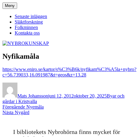
Hoppa
Meny
NYBROKUNSKAP
till
innehåll
Senaste inläggen
Släktforskning
Folkminnen
Kontakta oss
Nyfikamåla
https://www.eniro.se/kartor/s%C3%B6k/nyfikam%C3%A5la+nybro?
c=56.739033,16.091987&t=geos&z=13.28
Författare
Publicerat
Kategorier
den
Mats Johansson
juni 12, 2012
oktober 20, 2025
Byar och
gårdar i Kristvalla
Inläggsnavigering
Föregående
Föregående
Nyemåla
Nästa
inlägg:
Nästa
Nygård
inlägg:
I bibliotekets Nybrohörna finns mycket för