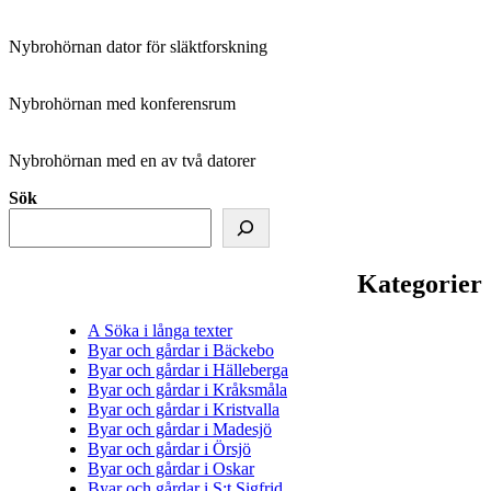
Nybrohörnan dator för släktforskning
Nybrohörnan med konferensrum
Nybrohörnan med en av två datorer
Sök
Kategorier
A Söka i långa texter
Byar och gårdar i Bäckebo
Byar och gårdar i Hälleberga
Byar och gårdar i Kråksmåla
Byar och gårdar i Kristvalla
Byar och gårdar i Madesjö
Byar och gårdar i Örsjö
Byar och gårdar i Oskar
Byar och gårdar i S:t Sigfrid