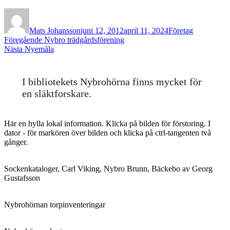
Författare
Publicerat
Kategorier
den
Mats Johansson
juni 12, 2012
april 11, 2024
Företag
Inläggsnavigering
Föregående
Föregående
Nybro trädgårdsförening
Nästa
inlägg:
Nästa
Nyemåla
inlägg:
I bibliotekets Nybrohörna finns mycket för
en släktforskare.
Här en hylla lokal information. Klicka på bilden för förstoring. I
dator - för markören över bilden och klicka på ctrl-tangenten två
gånger.
Sockenkataloger, Carl Viking, Nybro Brunn, Bäckebo av Georg
Gustafsson
Nybrohörnan torpinventeringar