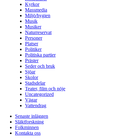
Kyrkor
Massmedia
Miljö/hygien
Musik
Musiker
Naturreservat
Personer
Platser
Politiker
Politiska partier
Präster
Seder och bruk
Sjöar
Skolor
Stadsdelar
Teater, film och nöje
Uncategorized
Vägar
Vattendrag
Senaste inläggen
Släktforskning
Folkminnen
Kontakta oss