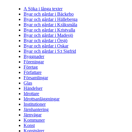
A Söka i långa texter
Byar och gårdar i Bäckebo
Byar och gårdar i Hälleberga
Byar och gårdar i Kråksmåla
Byar och gårdar i Kristvalla
Byar och gårdar i Madesjö
Byar och gårdar i Örsjö
Byar och gårdar i Oskar
Byar och gårdar i S:t Sigfrid
Byggnader
Föreningar
Företag
Författare
Församlingar
Glas
Händelser
Idrottare
Idrottsanläggningar
Institutioner
Järnhantering
Järnvägar
Kommuner
Konst
Konstnärer