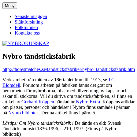
Hoppa
Meny
NYBROKUNSKAP
till
innehåll
Senaste inläggen
Släktforskning
Folkminnen
Kontakta oss
Nybro tändsticksfabrik
http://thoresmatches.se/tandsticksfabriker/nybro_tandsticksfabrik.htm
Verksamhet från mitten av 1860-talet fram till 1913, se
J G
Blomdell
. Förutom arbeten på fabriken fanns det gott om
hemarbeten för nybroborna, bl.a. med tillverkning av kapslar och
askar till stickorna. Vill du skriva om tändsticksfabriken, så finns en
artikel av
Gerhard Köppen
hämtad ur
Nybro Extra
. Köppens artiklar
om platser, personer och händelser i Nybro finns samlade i pärmar
på
Nybro bibliotek
. Denna artikel finns i pärm 5.
Lästips: Om Nybro tändsticksfabrik i
De tände en eld: Svensk
tändsticksindustri 1836-1996, s 219, 1997. (Finns på Nybro
bibliotek)