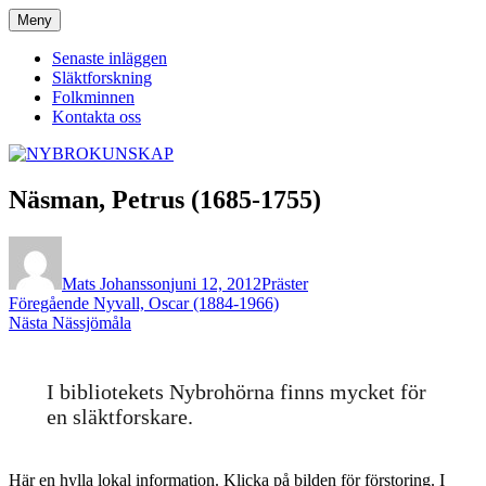
Hoppa
Meny
NYBROKUNSKAP
till
innehåll
Senaste inläggen
Släktforskning
Folkminnen
Kontakta oss
Näsman, Petrus (1685-1755)
Författare
Publicerat
Kategorier
den
Mats Johansson
juni 12, 2012
Präster
Inläggsnavigering
Föregående
Föregående
Nyvall, Oscar (1884-1966)
Nästa
inlägg:
Nästa
Nässjömåla
inlägg:
I bibliotekets Nybrohörna finns mycket för
en släktforskare.
Här en hylla lokal information. Klicka på bilden för förstoring. I