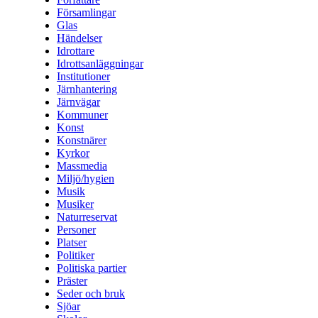
Församlingar
Glas
Händelser
Idrottare
Idrottsanläggningar
Institutioner
Järnhantering
Järnvägar
Kommuner
Konst
Konstnärer
Kyrkor
Massmedia
Miljö/hygien
Musik
Musiker
Naturreservat
Personer
Platser
Politiker
Politiska partier
Präster
Seder och bruk
Sjöar