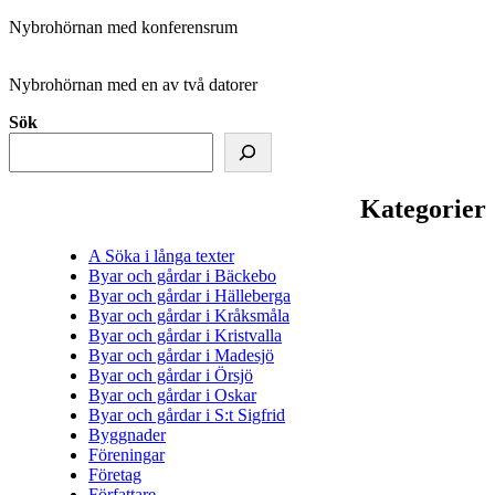
Nybrohörnan med konferensrum
Nybrohörnan med en av två datorer
Sök
Kategorier
A Söka i långa texter
Byar och gårdar i Bäckebo
Byar och gårdar i Hälleberga
Byar och gårdar i Kråksmåla
Byar och gårdar i Kristvalla
Byar och gårdar i Madesjö
Byar och gårdar i Örsjö
Byar och gårdar i Oskar
Byar och gårdar i S:t Sigfrid
Byggnader
Föreningar
Företag
Författare