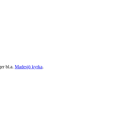
ger bl.a.
Madesjö kyrka
.