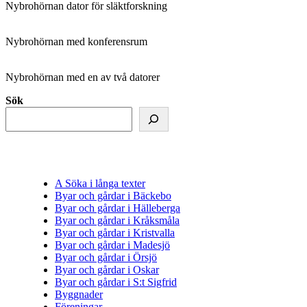
Nybrohörnan dator för släktforskning
Nybrohörnan med konferensrum
Nybrohörnan med en av två datorer
Sök
A Söka i långa texter
Byar och gårdar i Bäckebo
Byar och gårdar i Hälleberga
Byar och gårdar i Kråksmåla
Byar och gårdar i Kristvalla
Byar och gårdar i Madesjö
Byar och gårdar i Örsjö
Byar och gårdar i Oskar
Byar och gårdar i S:t Sigfrid
Byggnader
Föreningar