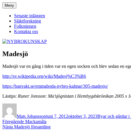
Hoppa
Meny
NYBROKUNSKAP
till
innehåll
Senaste inläggen
Släktforskning
Folkminnen
Kontakta oss
Madesjö
Madesjö var en gång i tiden var en egen socken och blev sedan en e
http://sv.wikipedia.org/wiki/Madesj%C3%B6
https://banvakt.se/emmaboda-nybro-kalmar/305-madesjo/
Lästips:
Runer Jonsson: Ma’sjögnistan i Hembygdskrönikan 2005 s 1
Författare
Publicerat
Kategorier
den
Mats Johansson
juni 7, 2012
oktober 3, 2023
Byar och gårdar i
Inläggsnavigering
Föregående
Föregående
Mackamåla
Nästa
inlägg:
Nästa
Madesjö församling