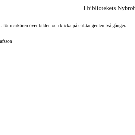
I bibliotekets Nybro
r - för markören över bilden och klicka på ctrl-tangenten två gånger.
afsson