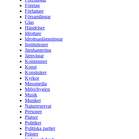
Företag
Författare
Församlingar
Glas
Händelser
Idrottare
Idrottsanläggningar
Institutioner
Järnhantering
Järnvägar
Kommuner
Konst
Konstnärer
Kyrkor
Massmedia
Miljö/hygien
Musik
Musiker
Naturreservat
Personer
Platser
Politiker
Politiska partier
Präster