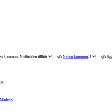
gen kommun. Nuförtiden tillhör Madesjö
Nybro kommun
. I Madesjö lig
04.
 Madesjö