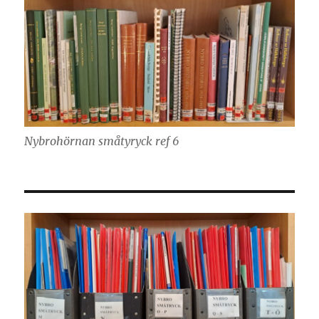
Nybrohörnan småtyryck ref 6