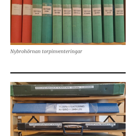
Nybrohörnan torpinventeringar