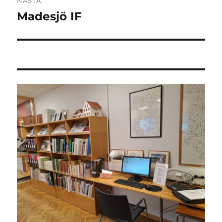
NÄSTA
Madesjö IF
Nästa
inlägg: