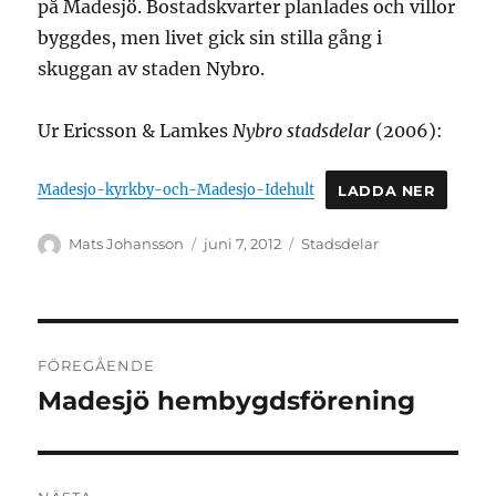
på Madesjö. Bostadskvarter planlades och villor
byggdes, men livet gick sin stilla gång i
skuggan av staden Nybro.
Ur Ericsson & Lamkes
Nybro stadsdelar
(2006):
Madesjo-kyrkby-och-Madesjo-Idehult
LADDA NER
Författare
Publicerat
Kategorier
Mats Johansson
juni 7, 2012
Stadsdelar
den
Inläggsnavigering
FÖREGÅENDE
Madesjö hembygdsförening
Föregående
inlägg: