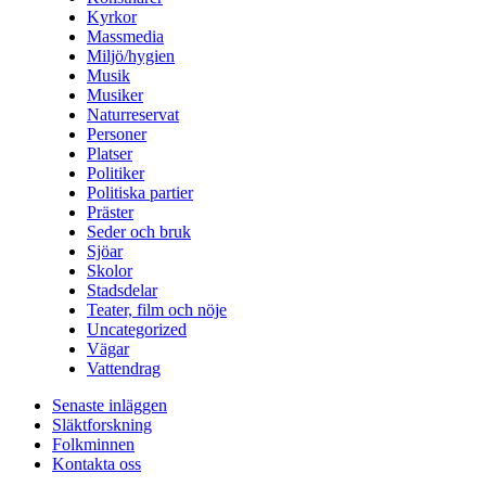
Kyrkor
Massmedia
Miljö/hygien
Musik
Musiker
Naturreservat
Personer
Platser
Politiker
Politiska partier
Präster
Seder och bruk
Sjöar
Skolor
Stadsdelar
Teater, film och nöje
Uncategorized
Vägar
Vattendrag
Senaste inläggen
Släktforskning
Folkminnen
Kontakta oss