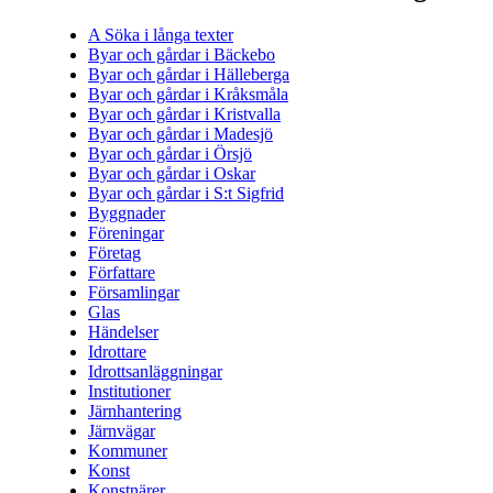
A Söka i långa texter
Byar och gårdar i Bäckebo
Byar och gårdar i Hälleberga
Byar och gårdar i Kråksmåla
Byar och gårdar i Kristvalla
Byar och gårdar i Madesjö
Byar och gårdar i Örsjö
Byar och gårdar i Oskar
Byar och gårdar i S:t Sigfrid
Byggnader
Föreningar
Företag
Författare
Församlingar
Glas
Händelser
Idrottare
Idrottsanläggningar
Institutioner
Järnhantering
Järnvägar
Kommuner
Konst
Konstnärer