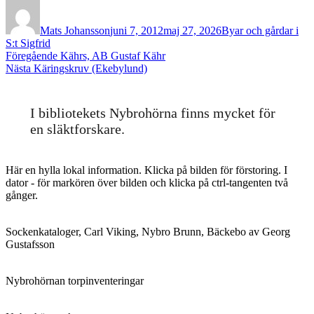
Författare
Publicerat
Kategorier
den
Mats Johansson
juni 7, 2012
maj 27, 2026
Byar och gårdar i
S:t Sigfrid
Inläggsnavigering
Föregående
Föregående
Kährs, AB Gustaf Kähr
Nästa
inlägg:
Nästa
Käringskruv (Ekebylund)
inlägg:
I bibliotekets Nybrohörna finns mycket för
en släktforskare.
Här en hylla lokal information. Klicka på bilden för förstoring. I
dator - för markören över bilden och klicka på ctrl-tangenten två
gånger.
Sockenkataloger, Carl Viking, Nybro Brunn, Bäckebo av Georg
Gustafsson
Nybrohörnan torpinventeringar