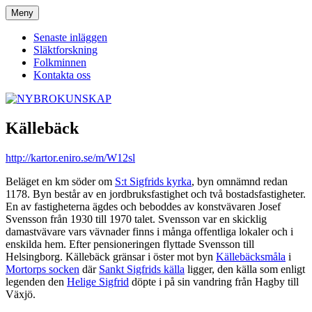
Hoppa
Meny
NYBROKUNSKAP
till
innehåll
Senaste inläggen
Släktforskning
Folkminnen
Kontakta oss
Källebäck
http://kartor.eniro.se/m/W12sl
Beläget en km söder om
S:t Sigfrids kyrka
, byn omnämnd redan
1178. Byn består av en jordbruksfastighet och två bostadsfastigheter.
En av fastigheterna ägdes och beboddes av konstvävaren Josef
Svensson från 1930 till 1970 talet. Svensson var en skicklig
damastvävare vars vävnader finns i många offentliga lokaler och i
enskilda hem. Efter pensioneringen flyttade Svensson till
Helsingborg. Källebäck gränsar i öster mot byn
Källebäcksmåla
i
Mortorps socken
där
Sankt Sigfrids källa
ligger, den källa som enligt
legenden den
Helige Sigfrid
döpte i på sin vandring från Hagby till
Växjö.