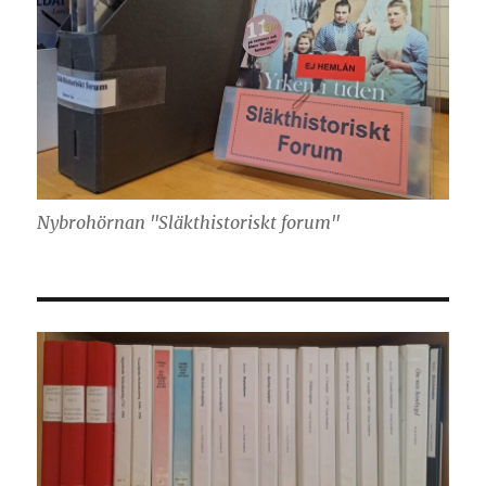
Nybrohörnan "Släkthistoriskt forum"