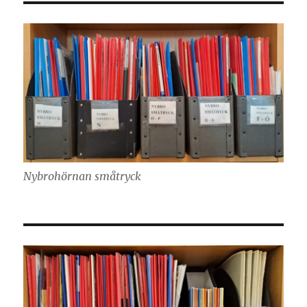
Nybrohörnan småtryck