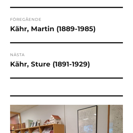
Inläggsnavigering
FÖREGÅENDE
Kähr, Martin (1889-1985)
Föregående
inlägg:
NÄSTA
Kähr, Sture (1891-1929)
Nästa
inlägg: