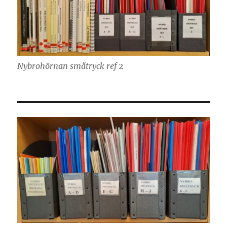
Nybrohörnan småtryck ref 2