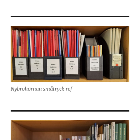
Nybrohörnan småtryck ref