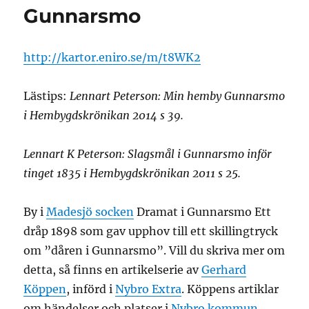
Gunnarsmo
http://kartor.eniro.se/m/t8WK2
Lästips:
Lennart Peterson: Min hemby Gunnarsmo
i Hembygdskrönikan 2014 s 39.
Lennart K Peterson: Slagsmål i Gunnarsmo inför
tinget 1835 i Hembygdskrönikan 2011 s 25.
By i
Madesjö socken
Dramat i Gunnarsmo Ett
dråp 1898 som gav upphov till ett skillingtryck
om ”dåren i Gunnarsmo”. Vill du skriva mer om
detta, så finns en artikelserie av
Gerhard
Köppen
, införd i
Nybro Extra
. Köppens artiklar
om händelser och platser i
Nybro kommun