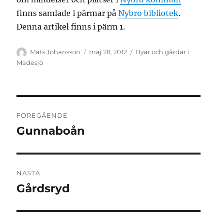
finns samlade i pärmar på
Nybro bibliotek
.
Denna artikel finns i pärm 1.
Författare
Publicerat
Kategorier
Mats Johansson
maj 28, 2012
Byar och gårdar i
den
Madesjö
Inläggsnavigering
FÖREGÅENDE
Gunnaboån
Föregående
inlägg:
NÄSTA
Gårdsryd
Nästa
inlägg: