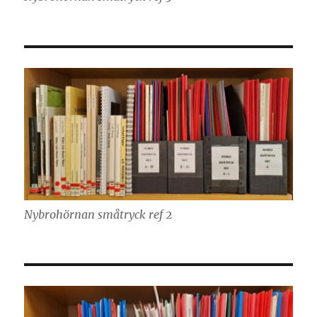
Nybrohörnan småtryck ref 2