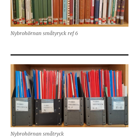
Nybrohörnan småtyryck ref 6
Nybrohörnan småtryck