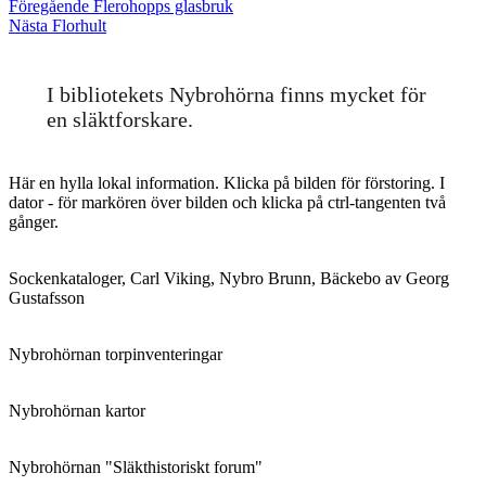
Inläggsnavigering
Föregående
Föregående
Flerohopps glasbruk
Nästa
inlägg:
Nästa
Florhult
inlägg:
I bibliotekets Nybrohörna finns mycket för
en släktforskare.
Här en hylla lokal information. Klicka på bilden för förstoring. I
dator - för markören över bilden och klicka på ctrl-tangenten två
gånger.
Sockenkataloger, Carl Viking, Nybro Brunn, Bäckebo av Georg
Gustafsson
Nybrohörnan torpinventeringar
Nybrohörnan kartor
Nybrohörnan "Släkthistoriskt forum"