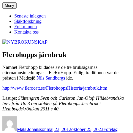
Hoppa
Meny
NYBROKUNSKAP
till
innehåll
Senaste inläggen
Släktforskning
Folkminnen
Kontakta oss
Flerohopps järnbruk
Namnet Flerohopp bildades av de tre bruksägarnas
efternamnsinledningar – FleRoHopp. Enligt traditionen var det
prästen i Madesjö
Nils Sandberg
s
idé.
http://www.flerocatt.se/FlerohoppsHistoria/jarnbruk.htm
Lästips:
Slättengren Sven och Carlsson Jan-Olof: Hildebrandska
brev från 1853 om stölden på Flerohopps Jernbruk i
Hembygdskrönikan 2011 s 40.
Författare
Publicerat
Kategorier
den
Mats Johansson
maj 23, 2012
oktober 25, 2023
Företag