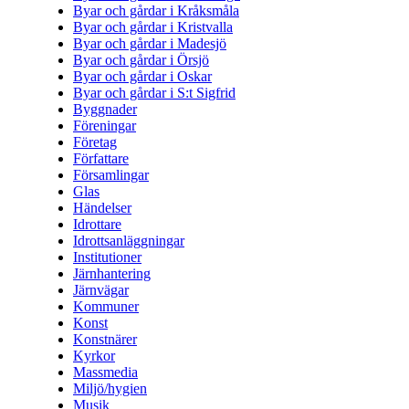
Byar och gårdar i Kråksmåla
Byar och gårdar i Kristvalla
Byar och gårdar i Madesjö
Byar och gårdar i Örsjö
Byar och gårdar i Oskar
Byar och gårdar i S:t Sigfrid
Byggnader
Föreningar
Företag
Författare
Församlingar
Glas
Händelser
Idrottare
Idrottsanläggningar
Institutioner
Järnhantering
Järnvägar
Kommuner
Konst
Konstnärer
Kyrkor
Massmedia
Miljö/hygien
Musik