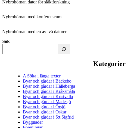
Nybrohörnan dator för släktforskning
Nybrohörnan med konferensrum
Nybrohörnan med en av två datorer
Sök
Kategorier
A Söka i långa texter
Byar och gårdar i Bäckebo
Byar och gårdar i Hälleberga
Byar och gårdar i Kråksmåla
Byar och gårdar i Kristvalla
Byar och gårdar i Madesjö
Byar och gårdar i Örsjö
Byar och gårdar i Oskar
Byar och gårdar i S:t Sigfrid
Byggnader
Föreningar