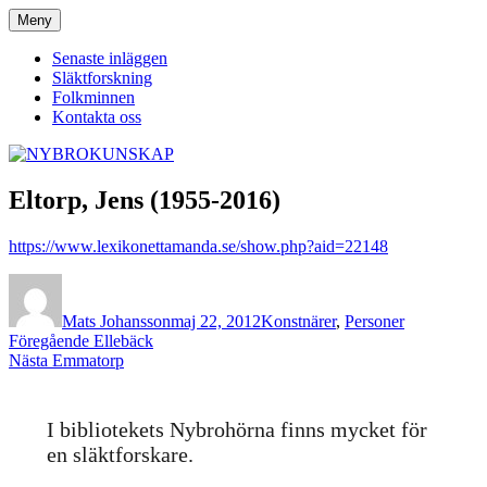
Hoppa
Meny
NYBROKUNSKAP
till
innehåll
Senaste inläggen
Släktforskning
Folkminnen
Kontakta oss
Eltorp, Jens (1955-2016)
https://www.lexikonettamanda.se/show.php?aid=22148
Författare
Publicerat
Kategorier
den
Mats Johansson
maj 22, 2012
Konstnärer
,
Personer
Inläggsnavigering
Föregående
Föregående
Ellebäck
Nästa
inlägg:
Nästa
Emmatorp
inlägg:
I bibliotekets Nybrohörna finns mycket för
en släktforskare.