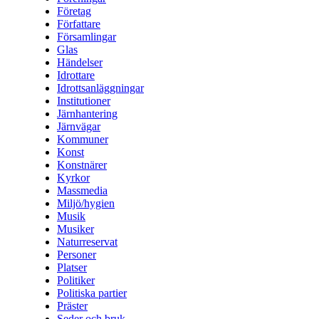
Företag
Författare
Församlingar
Glas
Händelser
Idrottare
Idrottsanläggningar
Institutioner
Järnhantering
Järnvägar
Kommuner
Konst
Konstnärer
Kyrkor
Massmedia
Miljö/hygien
Musik
Musiker
Naturreservat
Personer
Platser
Politiker
Politiska partier
Präster
Seder och bruk