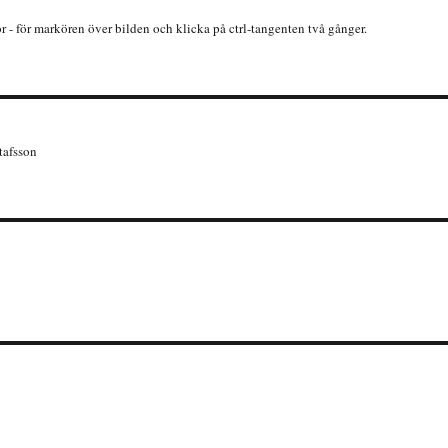
or - för markören över bilden och klicka på ctrl-tangenten två gånger.
tafsson