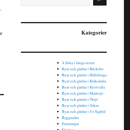
.
Kategorier
ar
A Söka i långa texter
Byar och gårdar i Bäckebo
Byar och gårdar i Hälleberga
Byar och gårdar i Kråksmåla
Byar och gårdar i Kristvalla
Byar och gårdar i Madesjö
Byar och gårdar i Örsjö
Byar och gårdar i Oskar
Byar och gårdar i S:t Sigfrid
Byggnader
Föreningar
Företag