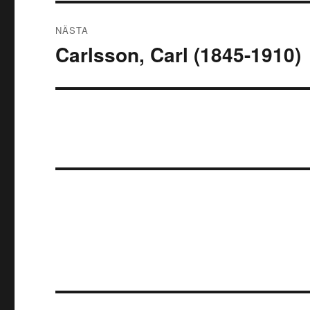
NÄSTA
Carlsson, Carl (1845-1910)
Nästa
inlägg: