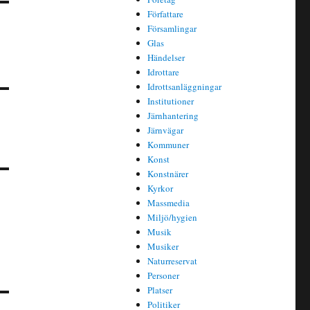
Författare
Församlingar
Glas
Händelser
Idrottare
Idrottsanläggningar
Institutioner
Järnhantering
Järnvägar
Kommuner
Konst
Konstnärer
Kyrkor
Massmedia
Miljö/hygien
Musik
Musiker
Naturreservat
Personer
Platser
Politiker