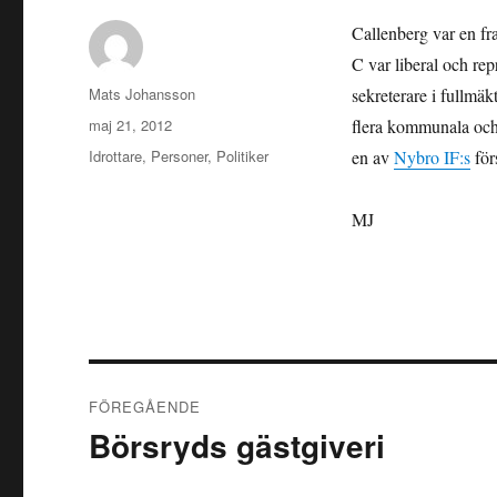
Callenberg var en fr
C var liberal och re
Författare
Mats Johansson
sekreterare i fullmä
Publicerat
maj 21, 2012
flera kommunala och 
den
Kategorier
Idrottare
,
Personer
,
Politiker
en av
Nybro IF:s
för
MJ
Inläggsnavigering
FÖREGÅENDE
Börsryds gästgiveri
Föregående
inlägg: