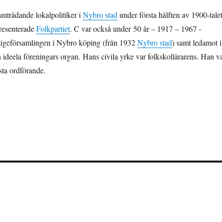
amträdande lokalpolitiker i
Nybro stad
under första hälften av 1900-talet
presenterade
Folkpartiet
. C var också under 50 år – 1917 – 1967 -
ktigeförsamlingen i Nybro köping (från 1932
Nybro stad
) samt ledamot i
ideela föreningars organ. Hans civila yrke var folkskollärarens. Han v
sta ordförande.