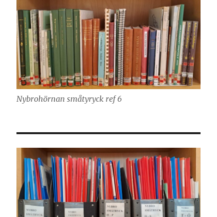
Nybrohörnan småtyryck ref 6