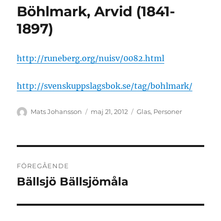
Böhlmark, Arvid (1841-
1897)
http://runeberg.org/nuisv/0082.html
http://svenskuppslagsbok.se/tag/bohlmark/
Författare
Publicerat
Kategorier
Mats Johansson
maj 21, 2012
Glas
,
Personer
den
Inläggsnavigering
FÖREGÅENDE
Bällsjö Bällsjömåla
Föregående
inlägg: