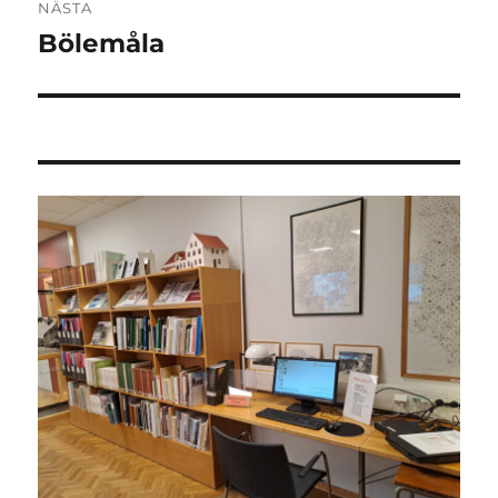
NÄSTA
Bölemåla
Nästa
inlägg: