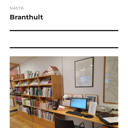
NÄSTA
Branthult
Nästa
inlägg: