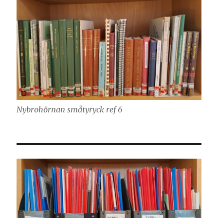
Nybrohörnan småtyryck ref 6