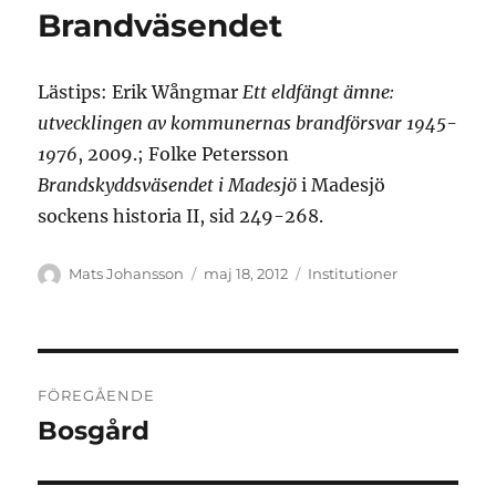
Brandväsendet
Lästips: Erik Wångmar
Ett eldfängt ämne:
utvecklingen av kommunernas brandförsvar 1945-
1976
, 2009.; Folke Petersson
Brandskyddsväsendet i Madesjö
i Madesjö
sockens historia II, sid 249-268.
Författare
Publicerat
Kategorier
Mats Johansson
maj 18, 2012
Institutioner
den
Inläggsnavigering
FÖREGÅENDE
Bosgård
Föregående
inlägg: