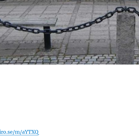
niro.se/m/aYTXQ