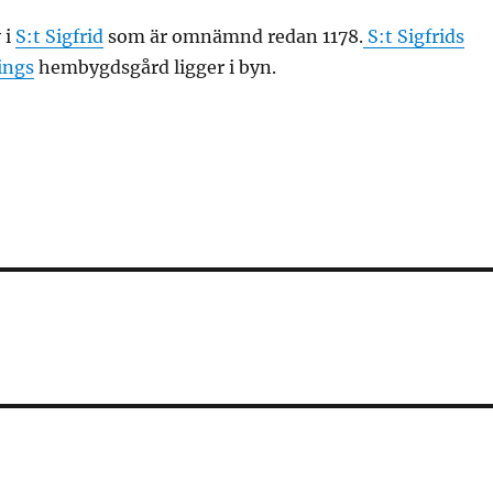
 i
S:t Sigfrid
som är omnämnd redan 1178.
S:t Sigfrids
ings
hembygdsgård ligger i byn.