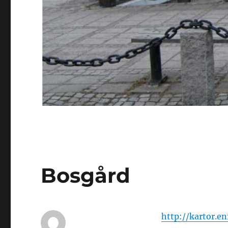
Bosgård
http://kartor.e