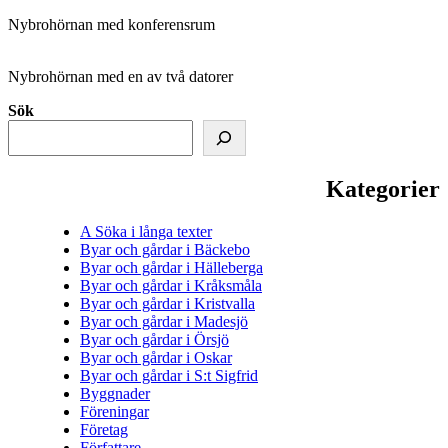
Nybrohörnan med konferensrum
Nybrohörnan med en av två datorer
Sök
Kategorier
A Söka i långa texter
Byar och gårdar i Bäckebo
Byar och gårdar i Hälleberga
Byar och gårdar i Kråksmåla
Byar och gårdar i Kristvalla
Byar och gårdar i Madesjö
Byar och gårdar i Örsjö
Byar och gårdar i Oskar
Byar och gårdar i S:t Sigfrid
Byggnader
Föreningar
Företag
Författare