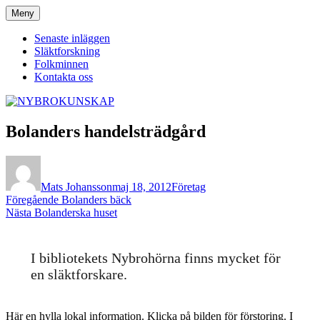
Hoppa
Meny
NYBROKUNSKAP
till
innehåll
Senaste inläggen
Släktforskning
Folkminnen
Kontakta oss
Bolanders handelsträdgård
Författare
Publicerat
Kategorier
den
Mats Johansson
maj 18, 2012
Företag
Inläggsnavigering
Föregående
Föregående
Bolanders bäck
Nästa
inlägg:
Nästa
Bolanderska huset
inlägg:
I bibliotekets Nybrohörna finns mycket för
en släktforskare.
Här en hylla lokal information. Klicka på bilden för förstoring. I