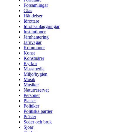
Församlingar
Glas
Händelser
Idrottare
Idrottsanläggningar
Institutioner
Järnhantering
Järnvägar
Kommuner
Konst
Konstnärer
Kyrkor
Massmedia
Miljö/hygien
Musik
Musiker
Naturreservat
Personer
Platser
Politiker
Politiska partier
Präster
Seder och bruk
Sjöar