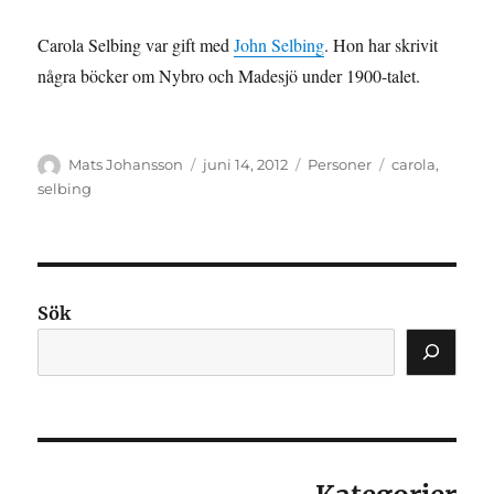
Carola Selbing var gift med
John Selbing
. Hon har skrivit
några böcker om Nybro och Madesjö under 1900-talet.
Författare
Publicerat
Kategorier
Etiketter
Mats Johansson
juni 14, 2012
Personer
carola
,
den
selbing
Sök