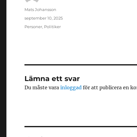
Författare
Mats Johansson
Publicerat
september 10, 2025
den
Kategorier
Personer
,
Politiker
Lämna ett svar
Du måste vara
inloggad
för att publicera en 
Inläggsnavigering