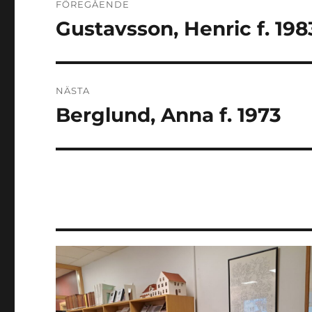
FÖREGÅENDE
Gustavsson, Henric f. 198
Föregående
inlägg:
NÄSTA
Berglund, Anna f. 1973
Nästa
inlägg: