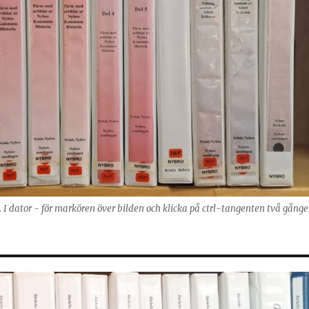
g. I dator - för markören över bilden och klicka på ctrl-tangenten två gånge