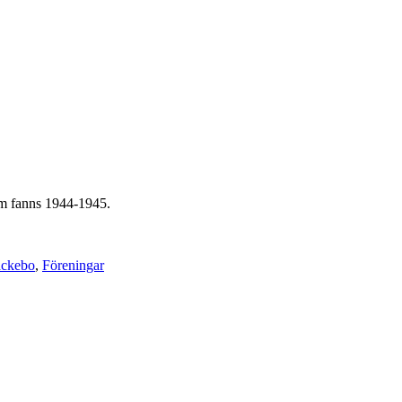
m fanns 1944-1945.
äckebo
,
Föreningar