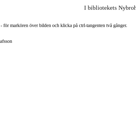
I bibliotekets Nybro
r - för markören över bilden och klicka på ctrl-tangenten två gånger.
afsson