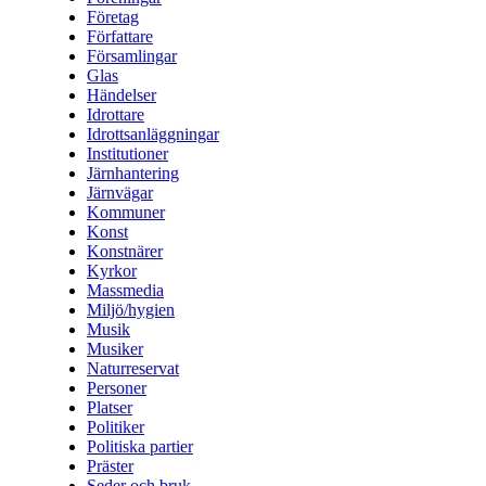
Företag
Författare
Församlingar
Glas
Händelser
Idrottare
Idrottsanläggningar
Institutioner
Järnhantering
Järnvägar
Kommuner
Konst
Konstnärer
Kyrkor
Massmedia
Miljö/hygien
Musik
Musiker
Naturreservat
Personer
Platser
Politiker
Politiska partier
Präster
Seder och bruk