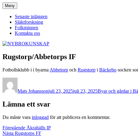
Hoppa
Meny
NYBROKUNSKAP
till
innehåll
Senaste inläggen
Släktforskning
Folkminnen
Kontakta oss
Rugstorp/Abbetorps IF
Fotbollsklubb i i byarna
Abbetorp
och
Rugstorp
i
Bäckebo
socken so
Författare
Publicerat
Kategorier
den
Mats Johansson
juli 23, 2025
juli 23, 2025
Byar och gårdar i B
Lämna ett svar
Du måste vara
inloggad
för att publicera en kommentar.
Inläggsnavigering
Föregående
Föregående
Åkrahälls IP
Nästa
inlägg:
Nästa
Rugstorps FF