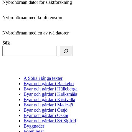
Nybrohörnan dator för släktforskning
Nybrohörnan med konferensrum
Nybrohörnan med en av två datorer
Sök
A Söka i långa texter
Byar och gårdar i Bäckebo
Byar och gårdar i Hälleberga
Byar och gårdar i Kråksmåla
Byar och gårdar i Kristvalla
Byar och gårdar i Madesjö
Byar och gårdar i Örsjö
Byar och gårdar i Oskar
Byar och gårdar i S:t Sigfrid
Byggnader
Föreningar