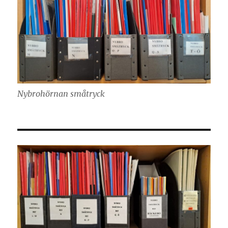
Nybrohörnan småtryck