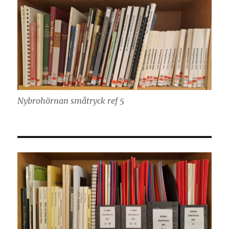
Nybrohörnan småtryck ref 5