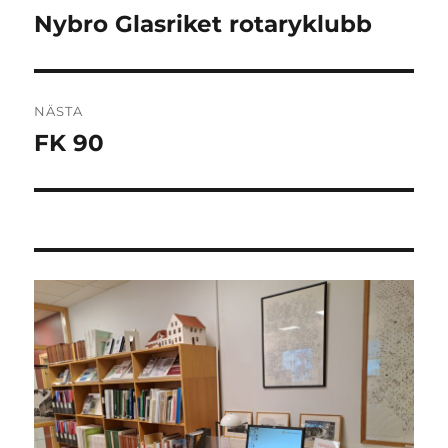
Nybro Glasriket rotaryklubb
Föregående
inlägg:
NÄSTA
FK 90
Nästa
inlägg: