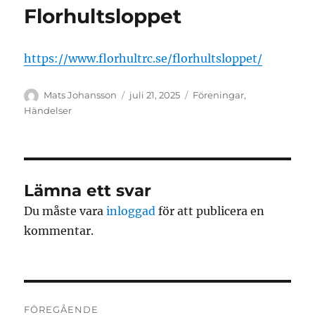
Florhultsloppet
https://www.florhultrc.se/florhultsloppet/
Författare
Publicerat
Kategorier
Mats Johansson
juli 21, 2025
Föreningar
,
den
Händelser
Lämna ett svar
Du måste vara
inloggad
för att publicera en
kommentar.
Inläggsnavigering
FÖREGÅENDE