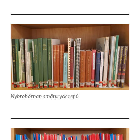
Nybrohörnan småtyryck ref 6