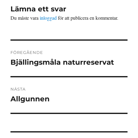
Lämna ett svar
Du måste vara
inloggad
för att publicera en kommentar.
Inläggsnavigering
FÖREGÅENDE
Bjällingsmåla naturreservat
Föregående
inlägg:
NÄSTA
Allgunnen
Nästa
inlägg: