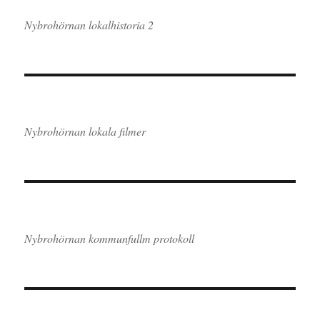
Nybrohörnan lokalhistoria 2
Nybrohörnan lokala filmer
Nybrohörnan kommunfullm protokoll