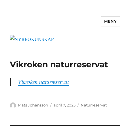
MENY
NYBROKUNSKAP
Vikroken naturreservat
Vikroken naturreservat
Författare
Publicerat
Kategorier
Mats Johansson
april 7, 2025
Naturreservat
den