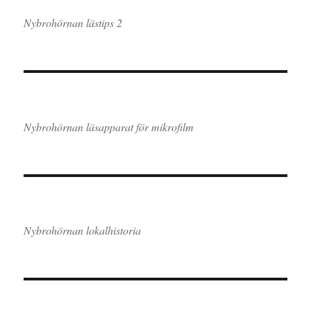
Nybrohörnan lästips 2
Nybrohörnan läsapparat för mikrofilm
Nybrohörnan lokalhistoria