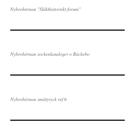
Nybrohörnan "Släkthistoriskt forum"
Nybrohörnan sockenkataloger o Bäckebo
Nybrohörnan småtyryck ref 6