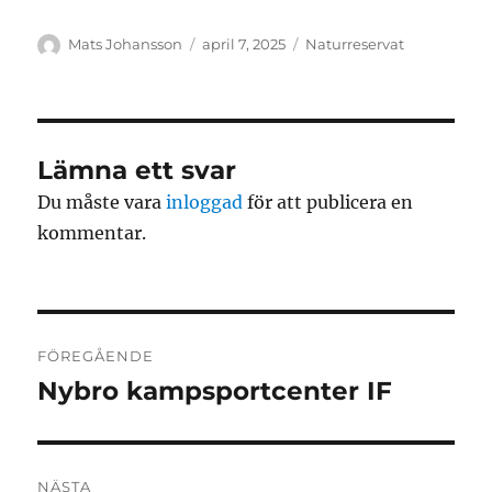
Författare
Publicerat
Kategorier
Mats Johansson
april 7, 2025
Naturreservat
den
Lämna ett svar
Du måste vara
inloggad
för att publicera en
kommentar.
Inläggsnavigering
FÖREGÅENDE
Nybro kampsportcenter IF
Föregående
inlägg:
NÄSTA