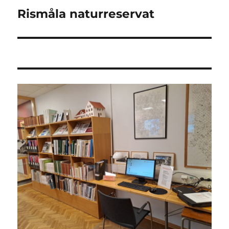
Rismåla naturreservat
Nästa
inlägg: