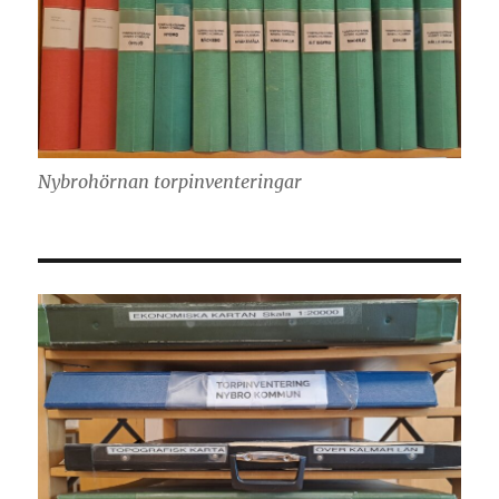
Nybrohörnan torpinventeringar