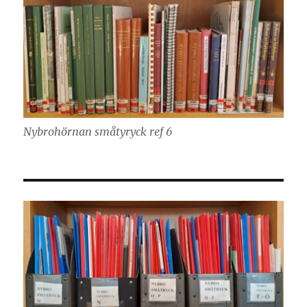
Nybrohörnan småtyryck ref 6