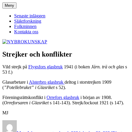
Hoppa
Meny
NYBROKUNSKAP
till
innehåll
Senaste inläggen
Släktforskning
Folkminnen
Kontakta oss
Strejker och konflikter
Vild strejk på
Flygsfors glasbruk
1941 (i boken
Järn. trä och glas
s
53 f.)
Glasarbetare i
Alsterbro glasbruk
deltog i storstrejken 1909
(
”Potellebruket” i Glasriket
s 52).
Föreningsrättskonflikt i
Orrefors glasbruk
i början av 1908.
(
Orreforsaren i Glasriket
s 141-143). Strejk/lockout 1921 (s 147).
MJ
Författare
Publicerat
Kategorier
den