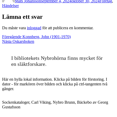
Mats Johansson
september 4, 2024
oktober 30, 2024
Företag
,
Händelser
Lämna ett svar
Du måste vara
inloggad
för att publicera en kommentar.
Inläggsnavigering
Föregående
Föregående
Konnberg, John (1901-1970)
Nästa
inlägg:
Nästa
Oskarsboken
inlägg:
I bibliotekets Nybrohörna finns mycket för
en släktforskare.
Här en hylla lokal information. Klicka på bilden för förstoring. I
dator - för markören över bilden och klicka på ctrl-tangenten två
gånger.
Sockenkataloger, Carl Viking, Nybro Brunn, Bäckebo av Georg
Gustafsson