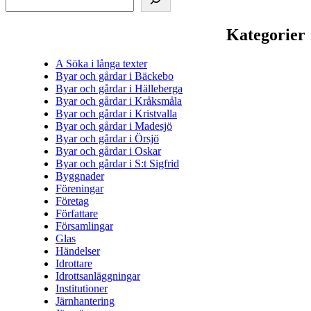
Kategorier
A Söka i långa texter
Byar och gårdar i Bäckebo
Byar och gårdar i Hälleberga
Byar och gårdar i Kråksmåla
Byar och gårdar i Kristvalla
Byar och gårdar i Madesjö
Byar och gårdar i Örsjö
Byar och gårdar i Oskar
Byar och gårdar i S:t Sigfrid
Byggnader
Föreningar
Företag
Författare
Församlingar
Glas
Händelser
Idrottare
Idrottsanläggningar
Institutioner
Järnhantering