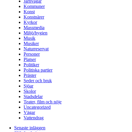
Järnvägar
Kommuner
Konst
Konstnärer
Kyrkor
Massmedia
Miljö/hygien
Musik
Musiker
Naturreservat
Personer
Platser
Politiker
Politiska partier
Präster
Seder och bruk
Sjöar
Skolor
Stadsdelar
Teater, film och nöje
Uncategorized
Vägar
Vattendrag
Senaste inläggen