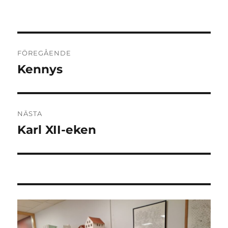
Inläggsnavigering
FÖREGÅENDE
Kennys
Föregående
inlägg:
NÄSTA
Karl XII-eken
Nästa
inlägg: