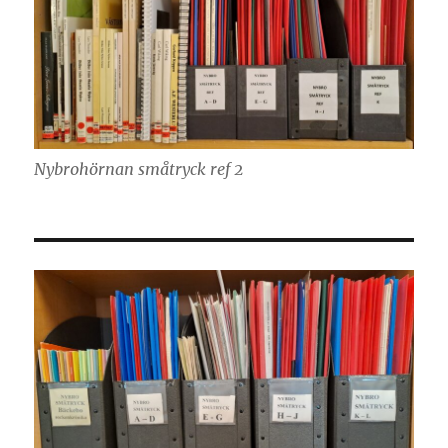
Nybrohörnan småtryck ref 2