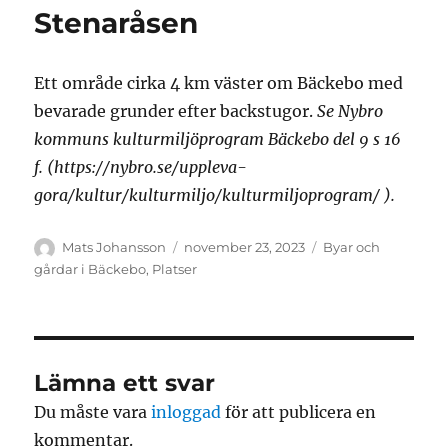
Stenaråsen
Ett område cirka 4 km väster om Bäckebo med
bevarade grunder efter backstugor.
Se Nybro
kommuns kulturmiljöprogram Bäckebo del 9 s 16
f. (https://nybro.se/uppleva-
gora/kultur/kulturmiljo/kulturmiljoprogram/ ).
Författare
Publicerat
Kategorier
Mats Johansson
november 23, 2023
Byar och
den
gårdar i Bäckebo
,
Platser
Lämna ett svar
Du måste vara
inloggad
för att publicera en
kommentar.