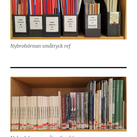
Nybrohörnan småtryck ref