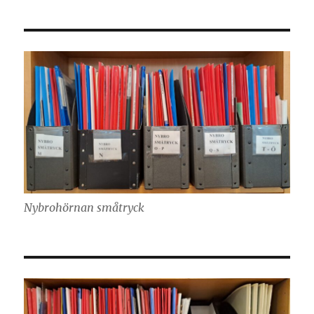
Nybrohörnan småtryck