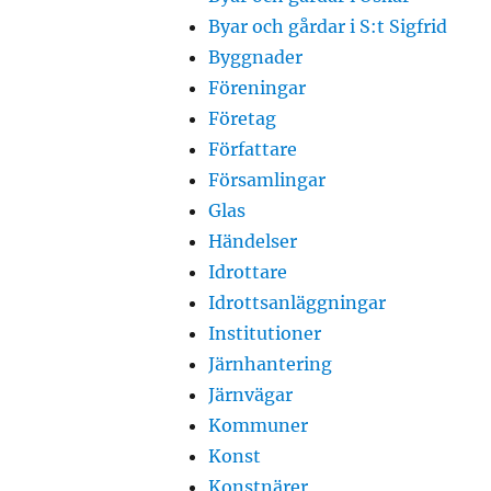
Byar och gårdar i S:t Sigfrid
Byggnader
Föreningar
Företag
Författare
Församlingar
Glas
Händelser
Idrottare
Idrottsanläggningar
Institutioner
Järnhantering
Järnvägar
Kommuner
Konst
Konstnärer