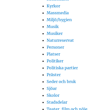
Kyrkor
Massmedia
Miljö/hygien
Musik
Musiker
Naturreservat
Personer
Platser
Politiker
Politiska partier
Präster
Seder och bruk
Sjöar
Skolor
Stadsdelar
Teater, film och nöje