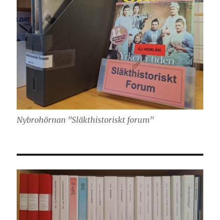
Nybrohörnan "Släkthistoriskt forum"