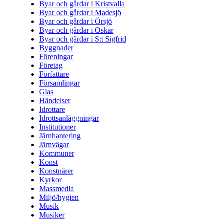
Byar och gårdar i Kristvalla
Byar och gårdar i Madesjö
Byar och gårdar i Örsjö
Byar och gårdar i Oskar
Byar och gårdar i S:t Sigfrid
Byggnader
Föreningar
Företag
Författare
Församlingar
Glas
Händelser
Idrottare
Idrottsanläggningar
Institutioner
Järnhantering
Järnvägar
Kommuner
Konst
Konstnärer
Kyrkor
Massmedia
Miljö/hygien
Musik
Musiker