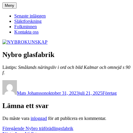
Hoppa
Meny
NYBROKUNSKAP
till
innehåll
Senaste inläggen
Släktforskning
Folkminnen
Kontakta oss
Nybro glasfabrik
Lästips:
Smålands näringsliv i ord och bild Kalmar och omnejd s 90
f.
Författare
Publicerat
Kategorier
den
Mats Johansson
oktober 31, 2023
juli 21, 2025
Företag
Lämna ett svar
Du måste vara
inloggad
för att publicera en kommentar.
Inläggsnavigering
Föregående
Föregående
Nybro träförädlingsfabrik