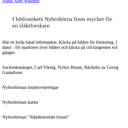
Nästa
inlägg:
Nästa
Arne Wallsten
inlägg:
I bibliotekets Nybrohörna finns mycket för
en släktforskare.
Här en hylla lokal information. Klicka på bilden för förstoring. I
dator - för markören över bilden och klicka på ctrl-tangenten två
gånger.
Sockenkataloger, Carl Viking, Nybro Brunn, Bäckebo av Georg
Gustafsson
Nybrohörnan torpinventeringar
Nybrohörnan kartor
Nybrohörnan "Släkthistoriskt forum"