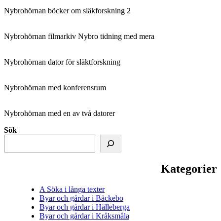
Nybrohörnan böcker om släkforskning 2
Nybrohörnan filmarkiv Nybro tidning med mera
Nybrohörnan dator för släktforskning
Nybrohörnan med konferensrum
Nybrohörnan med en av två datorer
Sök
Kategorier
A Söka i långa texter
Byar och gårdar i Bäckebo
Byar och gårdar i Hälleberga
Byar och gårdar i Kråksmåla