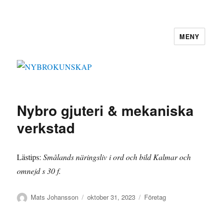
MENY
NYBROKUNSKAP
Nybro gjuteri & mekaniska
verkstad
Lästips:
Smålands näringsliv i ord och bild Kalmar och
omnejd s 30 f.
Författare
Publicerat
Kategorier
Mats Johansson
oktober 31, 2023
Företag
den