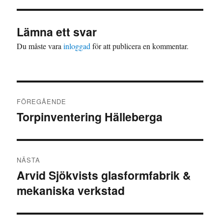
Lämna ett svar
Du måste vara
inloggad
för att publicera en kommentar.
Inläggsnavigering
FÖREGÅENDE
Torpinventering Hälleberga
Föregående
inlägg:
NÄSTA
Arvid Sjökvists glasformfabrik &
Nästa
mekaniska verkstad
inlägg: