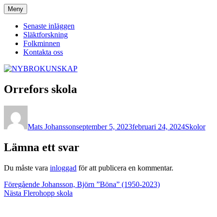
Hoppa
Meny
NYBROKUNSKAP
till
innehåll
Senaste inläggen
Släktforskning
Folkminnen
Kontakta oss
Orrefors skola
Författare
Publicerat
Kategorier
den
Mats Johansson
september 5, 2023
februari 24, 2024
Skolor
Lämna ett svar
Du måste vara
inloggad
för att publicera en kommentar.
Inläggsnavigering
Föregående
Föregående
Johansson, Björn ”Böna” (1950-2023)
Nästa
inlägg:
Nästa
Flerohopp skola
inlägg: