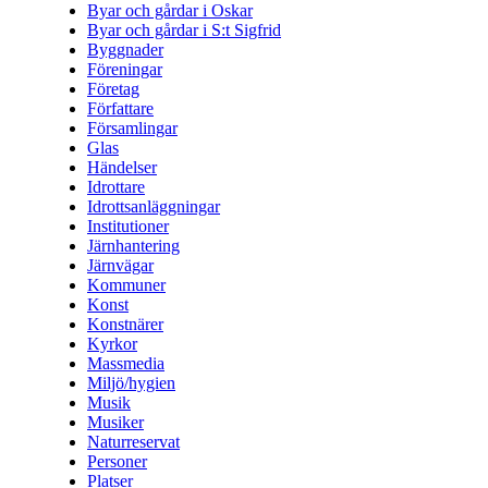
Byar och gårdar i Oskar
Byar och gårdar i S:t Sigfrid
Byggnader
Föreningar
Företag
Författare
Församlingar
Glas
Händelser
Idrottare
Idrottsanläggningar
Institutioner
Järnhantering
Järnvägar
Kommuner
Konst
Konstnärer
Kyrkor
Massmedia
Miljö/hygien
Musik
Musiker
Naturreservat
Personer
Platser