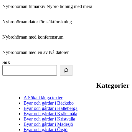
Nybrohörnan filmarkiv Nybro tidning med mera
Nybrohörnan dator för släktforskning
Nybrohörnan med konferensrum
Nybrohörnan med en av två datorer
Sök
Kategorier
A Söka i långa texter
Byar och gårdar i Bäckebo
Byar och gårdar i Hälleberga
Byar och gårdar i Kråksmåla
Byar och gårdar i Kristvalla
Byar och gårdar i Madesjö
Byar och gårdar i Örsjö