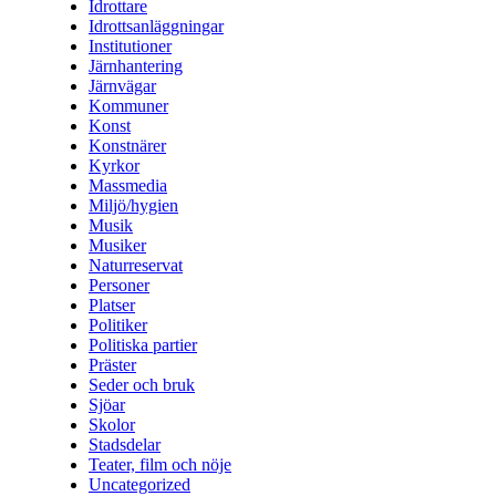
Idrottare
Idrottsanläggningar
Institutioner
Järnhantering
Järnvägar
Kommuner
Konst
Konstnärer
Kyrkor
Massmedia
Miljö/hygien
Musik
Musiker
Naturreservat
Personer
Platser
Politiker
Politiska partier
Präster
Seder och bruk
Sjöar
Skolor
Stadsdelar
Teater, film och nöje
Uncategorized