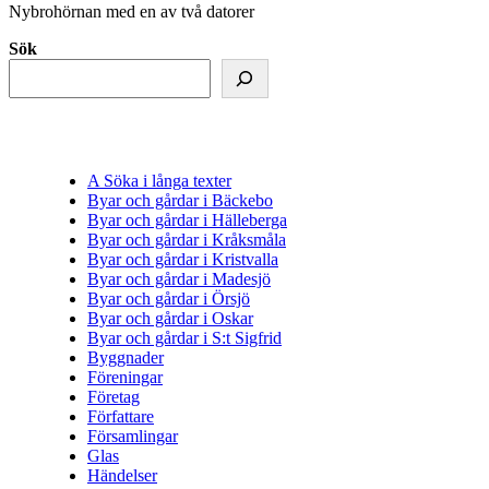
Nybrohörnan med en av två datorer
Sök
A Söka i långa texter
Byar och gårdar i Bäckebo
Byar och gårdar i Hälleberga
Byar och gårdar i Kråksmåla
Byar och gårdar i Kristvalla
Byar och gårdar i Madesjö
Byar och gårdar i Örsjö
Byar och gårdar i Oskar
Byar och gårdar i S:t Sigfrid
Byggnader
Föreningar
Företag
Författare
Församlingar
Glas
Händelser