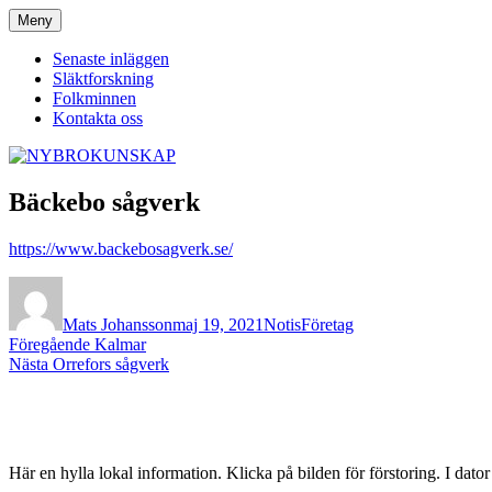
Hoppa
Meny
NYBROKUNSKAP
till
innehåll
Senaste inläggen
Släktforskning
Folkminnen
Kontakta oss
Bäckebo sågverk
https://www.backebosagverk.se/
Författare
Publicerat
Format
Kategorier
den
Mats Johansson
maj 19, 2021
Notis
Företag
Inläggsnavigering
Föregående
Föregående
Kalmar
Nästa
inlägg:
Nästa
Orrefors sågverk
inlägg:
Här en hylla lokal information. Klicka på bilden för förstoring. I dato