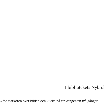
I bibliotekets Nybro
r - för markören över bilden och klicka på ctrl-tangenten två gånger.