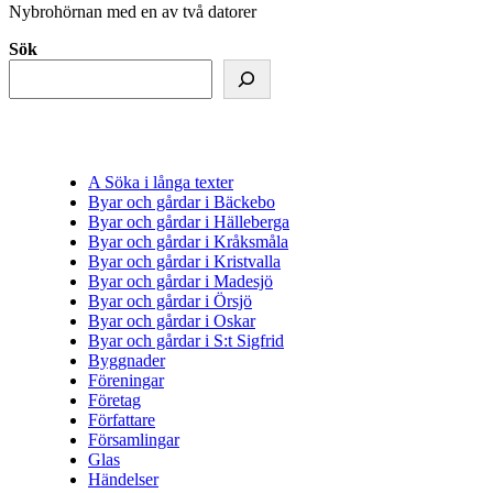
Nybrohörnan med en av två datorer
Sök
A Söka i långa texter
Byar och gårdar i Bäckebo
Byar och gårdar i Hälleberga
Byar och gårdar i Kråksmåla
Byar och gårdar i Kristvalla
Byar och gårdar i Madesjö
Byar och gårdar i Örsjö
Byar och gårdar i Oskar
Byar och gårdar i S:t Sigfrid
Byggnader
Föreningar
Företag
Författare
Församlingar
Glas
Händelser