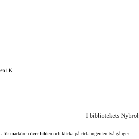
en i K.
I bibliotekets Nybro
r - för markören över bilden och klicka på ctrl-tangenten två gånger.