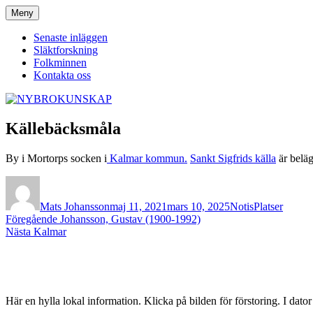
Hoppa
Meny
NYBROKUNSKAP
till
innehåll
Senaste inläggen
Släktforskning
Folkminnen
Kontakta oss
Källebäcksmåla
By i Mortorps socken i
Kalmar kommun.
Sankt Sigfrids källa
är beläg
Författare
Publicerat
Format
Kategorier
den
Mats Johansson
maj 11, 2021
mars 10, 2025
Notis
Platser
Inläggsnavigering
Föregående
Föregående
Johansson, Gustav (1900-1992)
Nästa
inlägg:
Nästa
Kalmar
inlägg:
Här en hylla lokal information. Klicka på bilden för förstoring. I dato