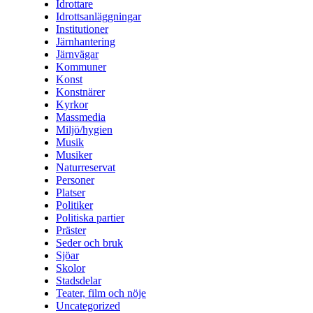
Idrottare
Idrottsanläggningar
Institutioner
Järnhantering
Järnvägar
Kommuner
Konst
Konstnärer
Kyrkor
Massmedia
Miljö/hygien
Musik
Musiker
Naturreservat
Personer
Platser
Politiker
Politiska partier
Präster
Seder och bruk
Sjöar
Skolor
Stadsdelar
Teater, film och nöje
Uncategorized