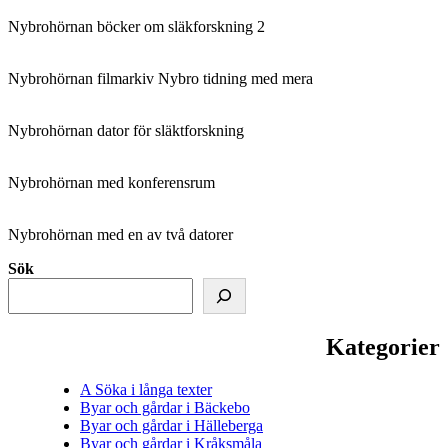
Nybrohörnan böcker om släkforskning 2
Nybrohörnan filmarkiv Nybro tidning med mera
Nybrohörnan dator för släktforskning
Nybrohörnan med konferensrum
Nybrohörnan med en av två datorer
Sök
Kategorier
A Söka i långa texter
Byar och gårdar i Bäckebo
Byar och gårdar i Hälleberga
Byar och gårdar i Kråksmåla