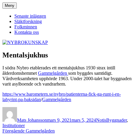
Hoppa
Meny
NYBROKUNSKAP
till
innehåll
Senaste inläggen
Släktforskning
Folkminnen
Kontakta oss
Mentalsjukhus
I södra Nybro etablerades ett mentalsjukhus 1930 strax intill
ålderdomshemmet
Gammelgården
som byggdes samtidigt.
Vårdverksamheten upphörde 1963. Under 2000-talet har byggnaden
varit asylboende och vandrarhem.
https://www.barometern.se/nybro/patienterna-fick-ga-runt-i-en-
labyrint-pa-baksidan
/
Gammelgården
Författare
Publicerat
Format
Kategorier
den
Mats Johansson
mars 9, 2021
mars 5, 2024
Notis
Byggnader
,
Institutioner
Inläggsnavigering
Föregående
Föregående
Gammelgården