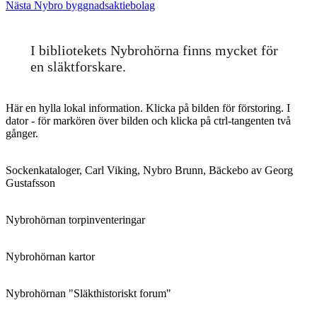
Nästa
inlägg:
Nästa
Nybro byggnadsaktiebolag
inlägg:
I bibliotekets Nybrohörna finns mycket för
en släktforskare.
Här en hylla lokal information. Klicka på bilden för förstoring. I
dator - för markören över bilden och klicka på ctrl-tangenten två
gånger.
Sockenkataloger, Carl Viking, Nybro Brunn, Bäckebo av Georg
Gustafsson
Nybrohörnan torpinventeringar
Nybrohörnan kartor
Nybrohörnan "Släkthistoriskt forum"