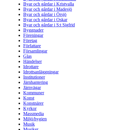
Byar och gårdar i Kristvalla
Byar och gårdar i Madesjö
Byar och gårdar i Örsjö
Byar och gårdar i Oskar
Byar och gårdar i S:t Sigfrid
Byggnader
Föreningar
Företag
Författare
Församlingar
Glas
Händelser
Idrottare
Idrottsanläggningar
Institutioner
Järnhantering
Järnvägar
Kommuner
Konst
Konstnärer
Kyrkor
Massmedia
Miljö/hygien
Musik
Musiker