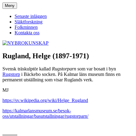
Hoppa
Meny
NYBROKUNSKAP
till
innehåll
Senaste inläggen
Släktforskning
Folkminnen
Kontakta oss
Rugland, Helge (1897-1971)
Svensk träskulptör kallad
Rugstorparn
som var bosatt i byn
Rugstorp
i Bäckebo socken. På Kalmar läns museum finns en
permanent utställning som visar Ruglands verk.
MJ
https://sv.wikipedia.org/wiki/Helge_Rugland
https://kalmarlansmuseum.se/besok-
oss/utstallningar/basutstallningar/rugstorparn/