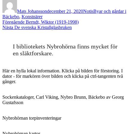
Författare
Publicerat
Format
Kategorier
den
Mats Johansson
december 21, 2020
Notis
Byar och gårdar i
Bäckebo
,
Konstnärer
Inläggsnavigering
Föregående
Föregående
Berndt, Wiktor (1919-1998)
Nästa
inlägg:
Nästa
De svenska Kristallglasbruken
inlägg:
I bibliotekets Nybrohörna finns mycket för
en släktforskare.
Här en hylla lokal information. Klicka på bilden för förstoring. I
dator - för markören över bilden och klicka på ctrl-tangenten två
gånger.
Sockenkataloger, Carl Viking, Nybro Brunn, Bäckebo av Georg
Gustafsson
Nybrohörnan torpinventeringar
Nybrohörnan kartor