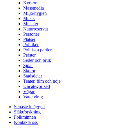
Kyrkor
Massmedia
Miljö/hygien
Musik
Musiker
Naturreservat
Personer
Platser
Politiker
Politiska partier
Präster
Seder och bruk
Sjöar
Skolor
Stadsdelar
Teater, film och nöje
Uncategorized
Vägar
Vattendrag
Senaste inläggen
Släktforskning
Folkminnen
Kontakta oss