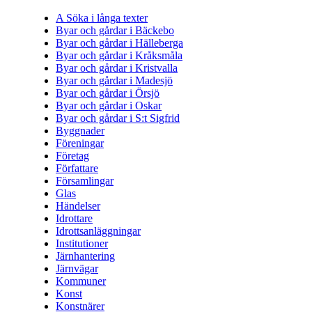
A Söka i långa texter
Byar och gårdar i Bäckebo
Byar och gårdar i Hälleberga
Byar och gårdar i Kråksmåla
Byar och gårdar i Kristvalla
Byar och gårdar i Madesjö
Byar och gårdar i Örsjö
Byar och gårdar i Oskar
Byar och gårdar i S:t Sigfrid
Byggnader
Föreningar
Företag
Författare
Församlingar
Glas
Händelser
Idrottare
Idrottsanläggningar
Institutioner
Järnhantering
Järnvägar
Kommuner
Konst
Konstnärer