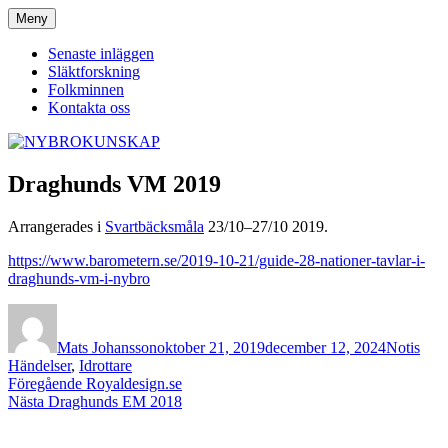
Hoppa
Meny
NYBROKUNSKAP
till
innehåll
Senaste inläggen
Släktforskning
Folkminnen
Kontakta oss
Draghunds VM 2019
Arrangerades i
Svartbäcksmåla
23/10–27/10 2019.
https://www.barometern.se/2019-10-21/guide-28-nationer-tavlar-i-
draghunds-vm-i-nybro
Författare
Publicerat
Format
Kate
den
Mats Johansson
oktober 21, 2019
december 12, 2024
Notis
Händelser
,
Idrottare
Inläggsnavigering
Föregående
Föregående
Royaldesign.se
Nästa
inlägg:
Nästa
Draghunds EM 2018
inlägg: