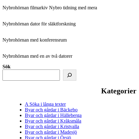
Nybrohörnan filmarkiv Nybro tidning med mera
Nybrohörnan dator för släktforskning
Nybrohörnan med konferensrum
Nybrohörnan med en av två datorer
Sök
Kategorier
A Söka i långa texter
Byar och gårdar i Bäckebo
Byar och gårdar i Hälleberga
Byar och gårdar i Kråksmåla
Byar och gårdar i Kristvalla
Byar och gårdar i Madesjö
Byar och gårdar i Örsjö