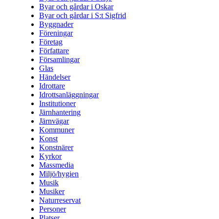
Byar och gårdar i Oskar
Byar och gårdar i S:t Sigfrid
Byggnader
Föreningar
Företag
Författare
Församlingar
Glas
Händelser
Idrottare
Idrottsanläggningar
Institutioner
Järnhantering
Järnvägar
Kommuner
Konst
Konstnärer
Kyrkor
Massmedia
Miljö/hygien
Musik
Musiker
Naturreservat
Personer
Platser