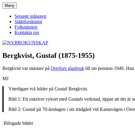
Hoppa
Meny
NYBROKUNSKAP
till
innehåll
Senaste inläggen
Släktforskning
Folkminnen
Kontakta oss
Bergkvist, Gustaf (1875-1955)
Bergkvist var mästare på
Orrefors glasbruk
till sin pension 1949. Han
MJ
Ytterligare två bilder på Gustaf Bergkvist.
Bild 1: Ett oskrivet vykort med Gustafs verkstad, tippar att det är
Bild 2: Gustaf på 70-årsdagen i sin trädgård vid Kantavägen i Orre
Bifogade bilder