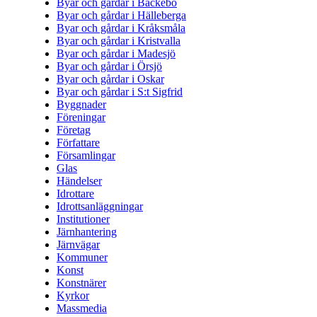
Byar och gårdar i Bäckebo
Byar och gårdar i Hälleberga
Byar och gårdar i Kråksmåla
Byar och gårdar i Kristvalla
Byar och gårdar i Madesjö
Byar och gårdar i Örsjö
Byar och gårdar i Oskar
Byar och gårdar i S:t Sigfrid
Byggnader
Föreningar
Företag
Författare
Församlingar
Glas
Händelser
Idrottare
Idrottsanläggningar
Institutioner
Järnhantering
Järnvägar
Kommuner
Konst
Konstnärer
Kyrkor
Massmedia