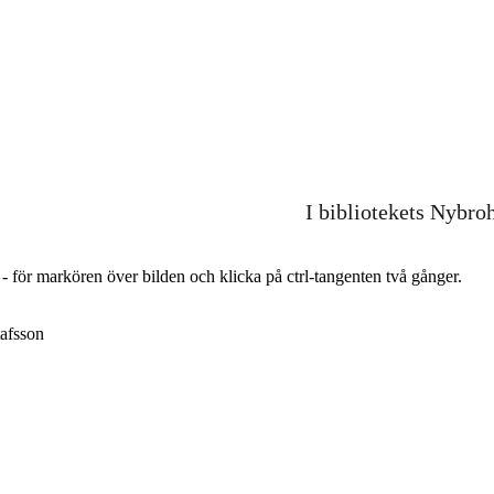
I bibliotekets Nybro
r - för markören över bilden och klicka på ctrl-tangenten två gånger.
afsson