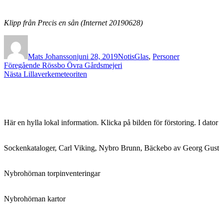
Klipp från Precis en sån (Internet 20190628)
Författare
Publicerat
Format
Kategorier
den
Mats Johansson
juni 28, 2019
Notis
Glas
,
Personer
Inläggsnavigering
Föregående
Föregående
Rössbo Övra Gårdsmejeri
Nästa
inlägg:
Nästa
Lillaverkemeteoriten
inlägg:
Här en hylla lokal information. Klicka på bilden för förstoring. I dato
Sockenkataloger, Carl Viking, Nybro Brunn, Bäckebo av Georg Gust
Nybrohörnan torpinventeringar
Nybrohörnan kartor