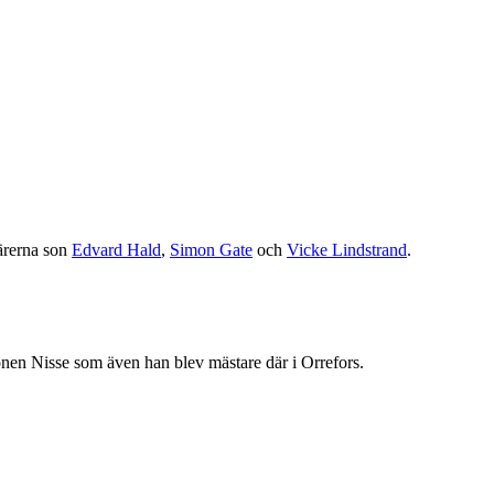
ärerna son
Edvard Hald
,
Simon Gate
och
Vicke Lindstrand
.
sonen Nisse som även han blev mästare där i Orrefors.