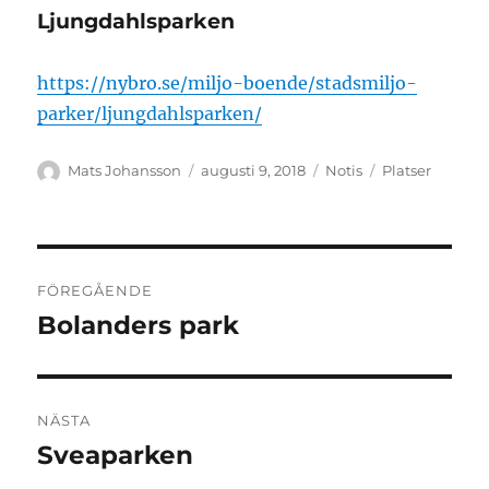
Ljungdahlsparken
https://nybro.se/miljo-boende/stadsmiljo-
parker/ljungdahlsparken/
Författare
Publicerat
Format
Kategorier
Mats Johansson
augusti 9, 2018
Notis
Platser
den
Inläggsnavigering
FÖREGÅENDE
Bolanders park
Föregående
inlägg:
NÄSTA
Sveaparken
Nästa
inlägg: