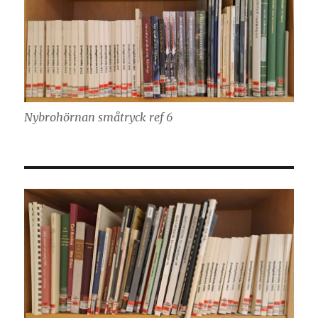
Nybrohörnan småtryck ref 6