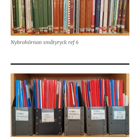
Nybrohörnan småtyryck ref 6