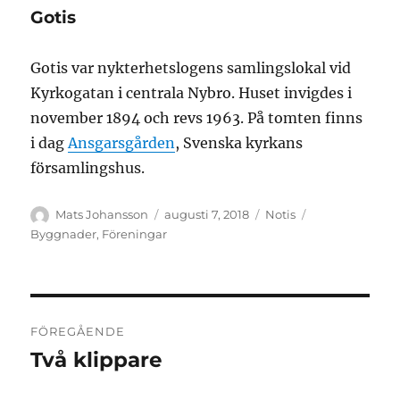
Gotis
Gotis var nykterhetslogens samlingslokal vid
Kyrkogatan i centrala Nybro. Huset invigdes i
november 1894 och revs 1963. På tomten finns
i dag
Ansgarsgården
, Svenska kyrkans
församlingshus.
Författare
Publicerat
Format
Kategorier
Mats Johansson
augusti 7, 2018
Notis
den
Byggnader
,
Föreningar
Inläggsnavigering
FÖREGÅENDE
Två klippare
Föregående
inlägg: