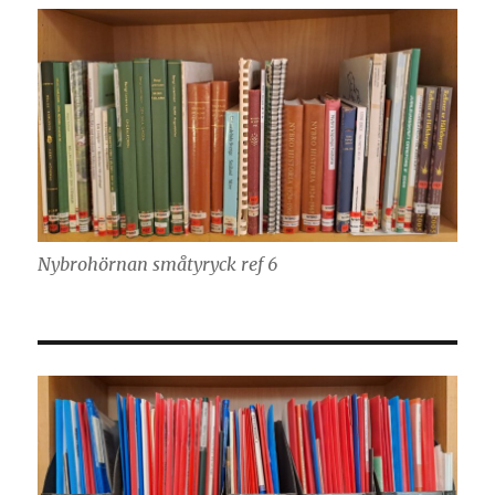
Nybrohörnan småtyryck ref 6