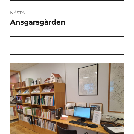
NÄSTA
Ansgarsgården
Nästa
inlägg: