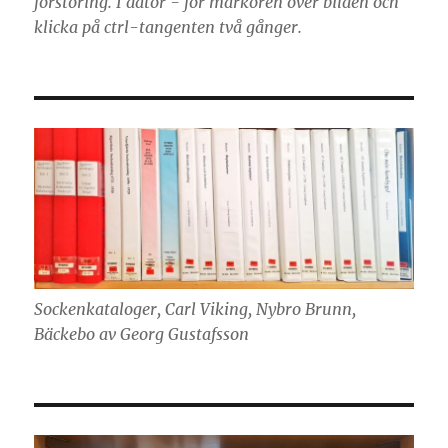
förstoring. I dator - för markören över bilden och
klicka på ctrl-tangenten två gånger.
Sockenkataloger, Carl Viking, Nybro Brunn,
Bäckebo av Georg Gustafsson