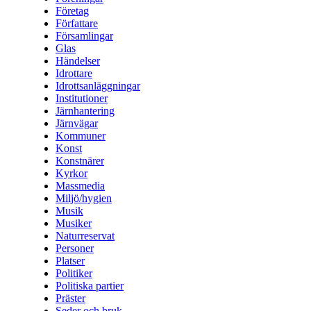
Företag
Författare
Församlingar
Glas
Händelser
Idrottare
Idrottsanläggningar
Institutioner
Järnhantering
Järnvägar
Kommuner
Konst
Konstnärer
Kyrkor
Massmedia
Miljö/hygien
Musik
Musiker
Naturreservat
Personer
Platser
Politiker
Politiska partier
Präster
Seder och bruk