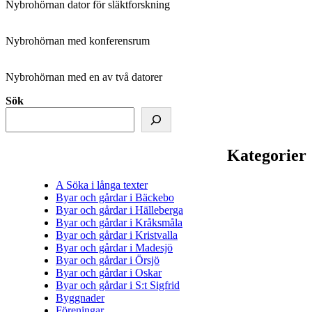
Nybrohörnan dator för släktforskning
Nybrohörnan med konferensrum
Nybrohörnan med en av två datorer
Sök
Kategorier
A Söka i långa texter
Byar och gårdar i Bäckebo
Byar och gårdar i Hälleberga
Byar och gårdar i Kråksmåla
Byar och gårdar i Kristvalla
Byar och gårdar i Madesjö
Byar och gårdar i Örsjö
Byar och gårdar i Oskar
Byar och gårdar i S:t Sigfrid
Byggnader
Föreningar