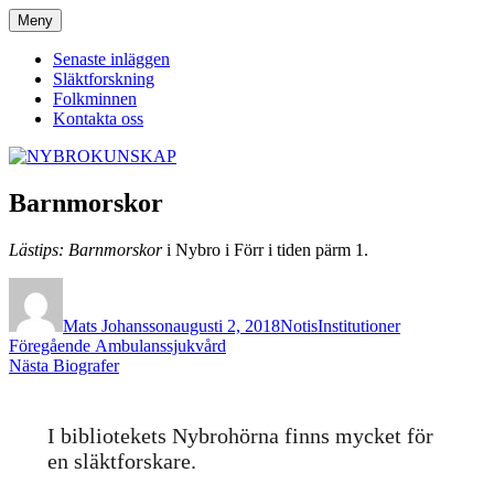
Hoppa
Meny
NYBROKUNSKAP
till
innehåll
Senaste inläggen
Släktforskning
Folkminnen
Kontakta oss
Barnmorskor
Lästips: Barnmorskor
i Nybro i Förr i tiden pärm 1.
Författare
Publicerat
Format
Kategorier
den
Mats Johansson
augusti 2, 2018
Notis
Institutioner
Inläggsnavigering
Föregående
Föregående
Ambulanssjukvård
Nästa
inlägg:
Nästa
Biografer
inlägg:
I bibliotekets Nybrohörna finns mycket för
en släktforskare.