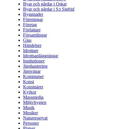
Byar och gårdar i Oskar
Byar och gårdar i S:t Sigfrid
Byggnader
Föreningar
Företag
Författare
Församlingar
Glas
Händelser
Idrottare
Idrottsanläggningar
Institutioner
Järnhantering
Järnvägar
Kommuner
Konst
Konstnärer
Kyrkor
Massmedia
Miljö/hygien
Musik
Musiker
Naturreservat
Personer
Platser