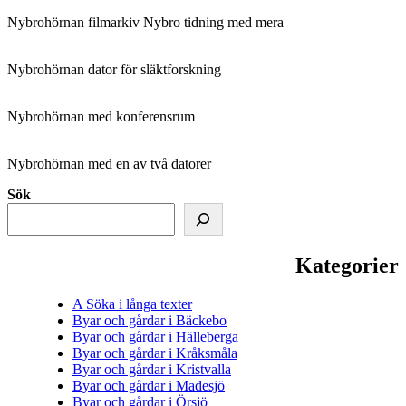
Nybrohörnan filmarkiv Nybro tidning med mera
Nybrohörnan dator för släktforskning
Nybrohörnan med konferensrum
Nybrohörnan med en av två datorer
Sök
Kategorier
A Söka i långa texter
Byar och gårdar i Bäckebo
Byar och gårdar i Hälleberga
Byar och gårdar i Kråksmåla
Byar och gårdar i Kristvalla
Byar och gårdar i Madesjö
Byar och gårdar i Örsjö