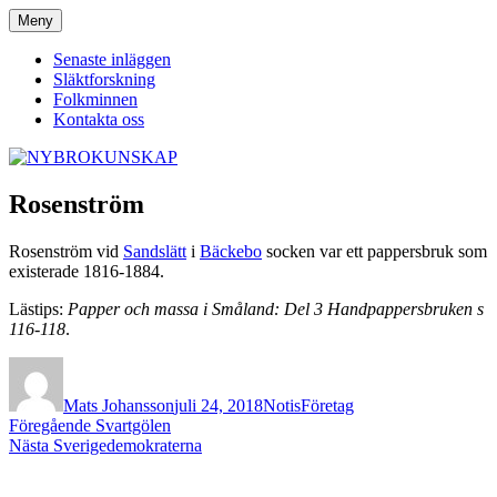
Hoppa
Meny
NYBROKUNSKAP
till
innehåll
Senaste inläggen
Släktforskning
Folkminnen
Kontakta oss
Rosenström
Rosenström vid
Sandslätt
i
Bäckebo
socken var ett pappersbruk som
existerade 1816-1884.
Lästips:
Papper och massa i Småland: Del 3 Handpappersbruken s
116-118
.
Författare
Publicerat
Format
Kategorier
den
Mats Johansson
juli 24, 2018
Notis
Företag
Inläggsnavigering
Föregående
Föregående
Svartgölen
Nästa
inlägg:
Nästa
Sverigedemokraterna
inlägg: