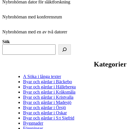
Nybrohörnan dator för släktforskning
Nybrohörnan med konferensrum
Nybrohörnan med en av två datorer
Sök
Kategorier
A Söka i långa texter
Byar och gårdar i Bäckebo
Byar och gårdar i Hälleberga
Byar och gårdar i Kråksmåla
Byar och gårdar i Kristvalla
Byar och gårdar i Madesjö
Byar och gårdar i Örsjö
Byar och gårdar i Oskar
Byar och gårdar i S:t Sigfrid
Byggnader
Föreningar