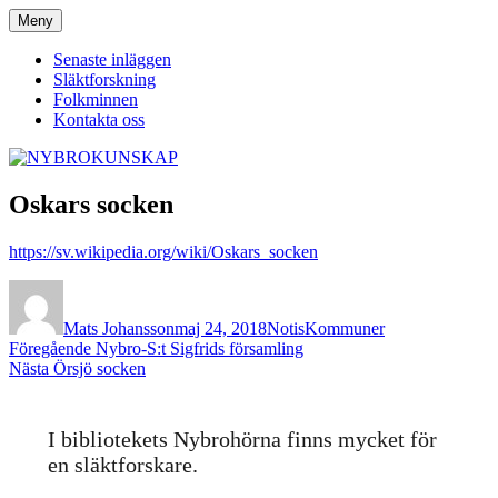
Hoppa
Meny
NYBROKUNSKAP
till
innehåll
Senaste inläggen
Släktforskning
Folkminnen
Kontakta oss
Oskars socken
https://sv.wikipedia.org/wiki/Oskars_socken
Författare
Publicerat
Format
Kategorier
den
Mats Johansson
maj 24, 2018
Notis
Kommuner
Inläggsnavigering
Föregående
Föregående
Nybro-S:t Sigfrids församling
Nästa
inlägg:
Nästa
Örsjö socken
inlägg:
I bibliotekets Nybrohörna finns mycket för
en släktforskare.