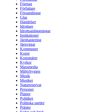
Företag
Författare
Församlingar
Glas
Händelser
Idrottare
Idrottsanläggningar
Institutioner
Järnhantering
Järnvägar
Kommuner
Konst
Konstnärer
Kyrkor
Massmedia
Miljö/hygien
Musik
Musiker
Naturreservat
Personer
Platser
Politiker
Politiska partier
Präster
Seder och bruk