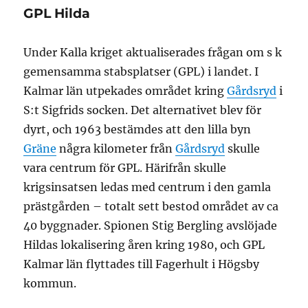
GPL Hilda
Under Kalla kriget aktualiserades frågan om s k
gemensamma stabsplatser (GPL) i landet. I
Kalmar län utpekades området kring
Gårdsryd
i
S:t Sigfrids socken. Det alternativet blev för
dyrt, och 1963 bestämdes att den lilla byn
Gräne
några kilometer från
Gårdsryd
skulle
vara centrum för GPL. Härifrån skulle
krigsinsatsen ledas med centrum i den gamla
prästgården – totalt sett bestod området av ca
40 byggnader. Spionen Stig Bergling avslöjade
Hildas lokalisering åren kring 1980, och GPL
Kalmar län flyttades till Fagerhult i Högsby
kommun.