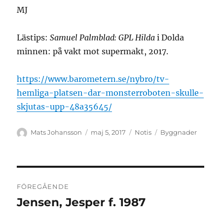
MJ
Lästips:
Samuel Palmblad: GPL Hilda
i Dolda
minnen: på vakt mot supermakt, 2017.
https://www.barometern.se/nybro/tv-
hemliga-platsen-dar-monsterroboten-skulle-
skjutas-upp-48a35645/
Författare
Publicerat
Format
Kategorier
Mats Johansson
maj 5, 2017
Notis
Byggnader
den
Inläggsnavigering
FÖREGÅENDE
Jensen, Jesper f. 1987
Föregående
inlägg: