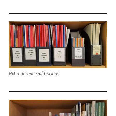
Nybrohörnan småtryck ref