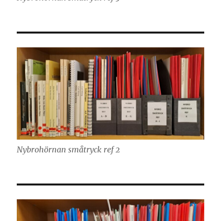
Nybrohörnan småtryck ref 2