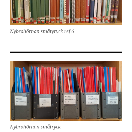
Nybrohörnan småtyryck ref 6
Nybrohörnan småtryck