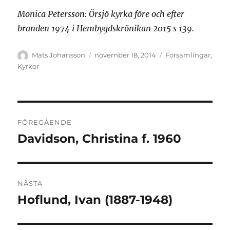
Monica Petersson: Örsjö kyrka före och efter
branden 1974 i Hembygdskrönikan 2015 s 139.
Författare
Publicerat
Kategorier
Mats Johansson
november 18, 2014
Församlingar
,
den
Kyrkor
Inläggsnavigering
FÖREGÅENDE
Davidson, Christina f. 1960
Föregående
inlägg:
NÄSTA
Hoflund, Ivan (1887-1948)
Nästa
inlägg: