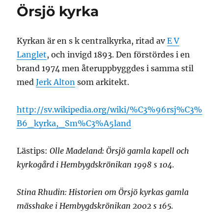
Örsjö kyrka
Kyrkan är en s k centralkyrka, ritad av
E V
Langlet
, och invigd 1893. Den förstördes i en
brand 1974 men återuppbyggdes i samma stil
med
Jerk Alton
som arkitekt.
http://sv.wikipedia.org/wiki/%C3%96rsj%C3%
B6_kyrka,_Sm%C3%A5land
Lästips:
Olle Madeland: Örsjö gamla kapell och
kyrkogård i Hembygdskrönikan 1998 s 104.
Stina Rhudin: Historien om Örsjö kyrkas gamla
mässhake i Hembygdskrönikan 2002 s 165.