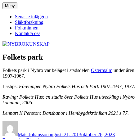
Hoppa
Meny
NYBROKUNSKAP
till
innehåll
Senaste inläggen
Släktforskning
Folkminnen
Kontakta oss
Folkets park
Folkets park i Nybro var beläget i stadsdelen
Östermalm
under åren
1907-1967.
Lästips:
Föreningen Nybro Folkets Hus och Park 1907-1937, 1937.
Raving: Folkets Hus: en studie över Folkets Hus utveckling i Nybro
kommun, 2006.
Lennart K Persson: Dansbanor i Hembygdskrönikan 2021 s 77.
Författare
Publicerat
Kategorier
den
Mats Johansson
augusti 21, 2013
oktober 26, 2023