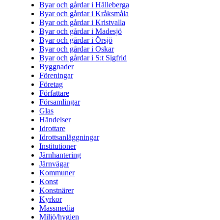
Byar och gårdar i Hälleberga
Byar och gårdar i Kråksmåla
Byar och gårdar i Kristvalla
Byar och gårdar i Madesjö
Byar och gårdar i Örsjö
Byar och gårdar i Oskar
Byar och gårdar i S:t Sigfrid
Byggnader
Föreningar
Företag
Författare
Församlingar
Glas
Händelser
Idrottare
Idrottsanläggningar
Institutioner
Järnhantering
Järnvägar
Kommuner
Konst
Konstnärer
Kyrkor
Massmedia
Miljö/hygien