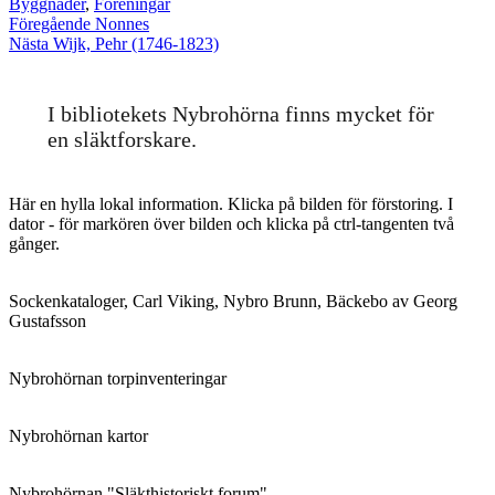
Byggnader
,
Föreningar
Inläggsnavigering
Föregående
Föregående
Nonnes
Nästa
inlägg:
Nästa
Wijk, Pehr (1746-1823)
inlägg:
I bibliotekets Nybrohörna finns mycket för
en släktforskare.
Här en hylla lokal information. Klicka på bilden för förstoring. I
dator - för markören över bilden och klicka på ctrl-tangenten två
gånger.
Sockenkataloger, Carl Viking, Nybro Brunn, Bäckebo av Georg
Gustafsson
Nybrohörnan torpinventeringar
Nybrohörnan kartor
Nybrohörnan "Släkthistoriskt forum"