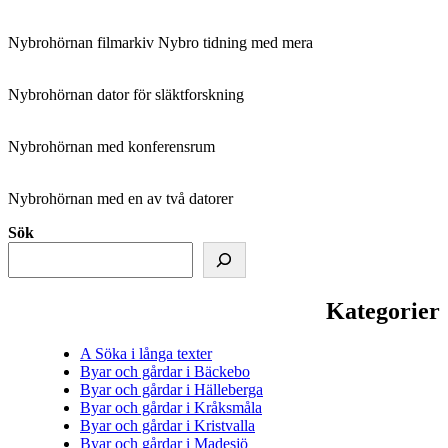
Nybrohörnan filmarkiv Nybro tidning med mera
Nybrohörnan dator för släktforskning
Nybrohörnan med konferensrum
Nybrohörnan med en av två datorer
Sök
Kategorier
A Söka i långa texter
Byar och gårdar i Bäckebo
Byar och gårdar i Hälleberga
Byar och gårdar i Kråksmåla
Byar och gårdar i Kristvalla
Byar och gårdar i Madesjö