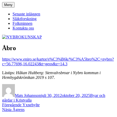
Hoppa
Meny
NYBROKUNSKAP
till
innehåll
Senaste inläggen
Släktforskning
Folkminnen
Kontakta oss
Åbro
https://www.eniro.se/kartor/s%C3%B6k/%C3%A5bro%2C+nybro?
c=56.77696,16.02243&t=geos&z=14.3
Lästips:
Håkan Hultberg: Stenvalvsbroar i Nybro kommun i
Hembygdskrönikan 2019 s 107.
Författare
Publicerat
Kategorier
den
Mats Johansson
juli 30, 2012
oktober 20, 2025
Byar och
gårdar i Kristvalla
Inläggsnavigering
Föregående
Föregående
Yxnehylte
Nästa
inlägg:
Nästa
Ågrens
inlägg: