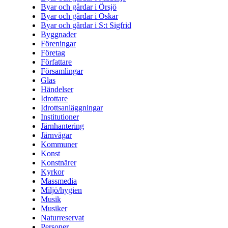
Byar och gårdar i Örsjö
Byar och gårdar i Oskar
Byar och gårdar i S:t Sigfrid
Byggnader
Föreningar
Företag
Författare
Församlingar
Glas
Händelser
Idrottare
Idrottsanläggningar
Institutioner
Järnhantering
Järnvägar
Kommuner
Konst
Konstnärer
Kyrkor
Massmedia
Miljö/hygien
Musik
Musiker
Naturreservat
Personer