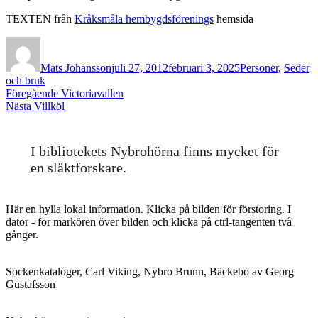
TEXTEN från
Kråksmåla hembygdsförenings
hemsida
Författare
Publicerat
Kategorier
den
Mats Johansson
juli 27, 2012
februari 3, 2025
Personer
,
Seder
och bruk
Inläggsnavigering
Föregående
Föregående
Victoriavallen
Nästa
inlägg:
Nästa
Villköl
inlägg:
I bibliotekets Nybrohörna finns mycket för
en släktforskare.
Här en hylla lokal information. Klicka på bilden för förstoring. I
dator - för markören över bilden och klicka på ctrl-tangenten två
gånger.
Sockenkataloger, Carl Viking, Nybro Brunn, Bäckebo av Georg
Gustafsson