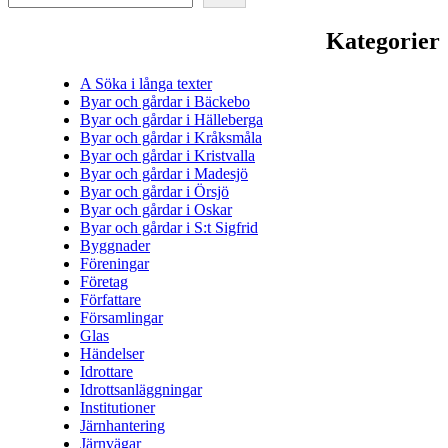
Kategorier
A Söka i långa texter
Byar och gårdar i Bäckebo
Byar och gårdar i Hälleberga
Byar och gårdar i Kråksmåla
Byar och gårdar i Kristvalla
Byar och gårdar i Madesjö
Byar och gårdar i Örsjö
Byar och gårdar i Oskar
Byar och gårdar i S:t Sigfrid
Byggnader
Föreningar
Företag
Författare
Församlingar
Glas
Händelser
Idrottare
Idrottsanläggningar
Institutioner
Järnhantering
Järnvägar