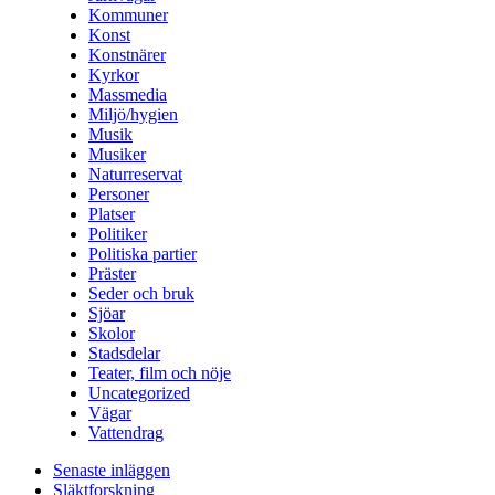
Kommuner
Konst
Konstnärer
Kyrkor
Massmedia
Miljö/hygien
Musik
Musiker
Naturreservat
Personer
Platser
Politiker
Politiska partier
Präster
Seder och bruk
Sjöar
Skolor
Stadsdelar
Teater, film och nöje
Uncategorized
Vägar
Vattendrag
Senaste inläggen
Släktforskning