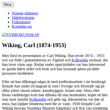
Hoppa
Meny
NYBROKUNSKAP
till
innehåll
Senaste inläggen
Släktforskning
Folkminnen
Kontakta oss
Wiking, Carl (1874-1953)
Men först en presentation av Carl Wiking. Han levde 1874 – 1953
och var född i gränstrakterna av Älghult och
Kråksmåla
socknar, där
han även växte upp. Redan under uppväxttiden var han intresserad
av gamla tiders seder och bruk och han lyssnade gärna på äldre
personers berättelser.
Efter att han tillbringat några år med jordbruksarbete i sin hembygd
flyttade han under ett tjugotal år runt i Sverige och försörjde sig på
olika yrken såsom rallare, kanalbyggare, kolare mm. Strax efter
första världskriget kom han tillbaka till sina hemtrakter, köpte ett litet
torp strax utanför
Kråksmåla
och gifte sig. Inkomsterna var inte så
stora, han hjälpte bönderna med lite av varje. 1930 började Carl
Wiking besvara Nordiska Museets frågelistor och fick viss ersättning