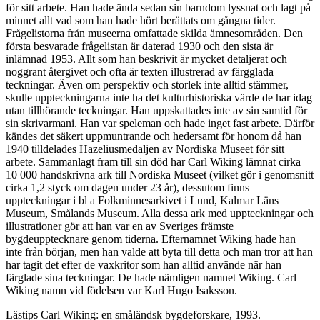
för sitt arbete. Han hade ända sedan sin barndom lyssnat och lagt på
minnet allt vad som han hade hört berättats om gångna tider.
Frågelistorna från museerna omfattade skilda ämnesområden. Den
första besvarade frågelistan är daterad 1930 och den sista är
inlämnad 1953. Allt som han beskrivit är mycket detaljerat och
noggrant återgivet och ofta är texten illustrerad av färgglada
teckningar. Även om perspektiv och storlek inte alltid stämmer,
skulle uppteckningarna inte ha det kulturhistoriska värde de har idag
utan tillhörande teckningar. Han uppskattades inte av sin samtid för
sin skrivarmani. Han var speleman och hade inget fast arbete. Därför
kändes det säkert uppmuntrande och hedersamt för honom då han
1940 tilldelades Hazeliusmedaljen av Nordiska Museet för sitt
arbete. Sammanlagt fram till sin död har Carl Wiking lämnat cirka
10 000 handskrivna ark till Nordiska Museet (vilket gör i genomsnitt
cirka 1,2 styck om dagen under 23 år), dessutom finns
uppteckningar i bl a Folkminnesarkivet i Lund, Kalmar Läns
Museum, Smålands Museum. Alla dessa ark med uppteckningar och
illustrationer gör att han var en av Sveriges främste
bygdeupptecknare genom tiderna. Efternamnet Wiking hade han
inte från början, men han valde att byta till detta och man tror att han
har tagit det efter de vaxkritor som han alltid använde när han
färglade sina teckningar. De hade nämligen namnet Wiking. Carl
Wiking namn vid födelsen var Karl Hugo Isaksson.
Lästips Carl Wiking: en småländsk bygdeforskare, 1993.