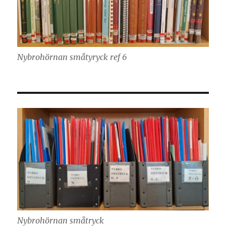
Nybrohörnan småtyryck ref 6
Nybrohörnan småtryck