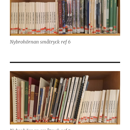
Nybrohörnan småtryck ref 6