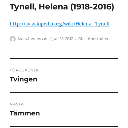
Tynell, Helena (1918-2016)
http://sv.wikipedia.org/wiki/Helena_Tynell
Författare
Publicerat
Kategorier
Mats Johansson
juli 25, 2012
Glas
,
Konstnärer
den
Inläggsnavigering
FÖREGÅENDE
Tvingen
Föregående
inlägg:
NÄSTA
Tämmen
Nästa
inlägg: