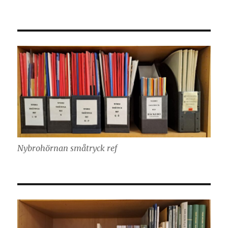
Nybrohörnan småtryck ref