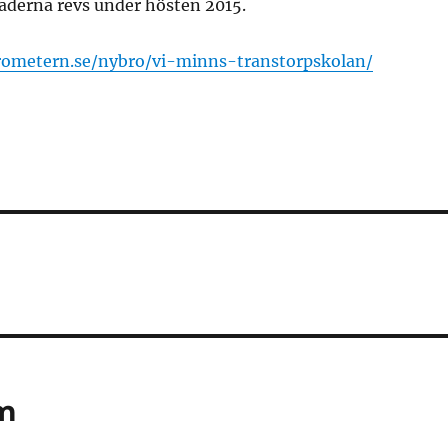
aderna revs under hösten 2015.
rometern.se/nybro/vi-minns-transtorpskolan/
m