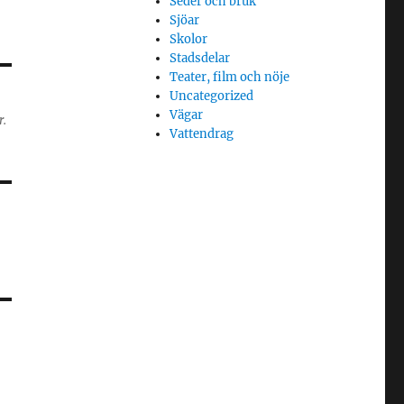
Seder och bruk
Sjöar
Skolor
Stadsdelar
Teater, film och nöje
Uncategorized
Vägar
r.
Vattendrag