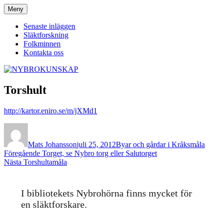
Hoppa
Meny
NYBROKUNSKAP
till
innehåll
Senaste inläggen
Släktforskning
Folkminnen
Kontakta oss
Torshult
http://kartor.eniro.se/m/jXMd1
Författare
Publicerat
Kategorier
den
Mats Johansson
juli 25, 2012
Byar och gårdar i Kråksmåla
Inläggsnavigering
Föregående
Föregående
Torget, se Nybro torg eller Salutorget
Nästa
inlägg:
Nästa
Torshultamåla
inlägg:
I bibliotekets Nybrohörna finns mycket för
en släktforskare.