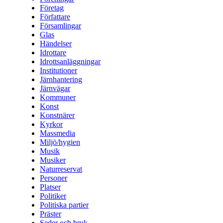
Företag
Författare
Församlingar
Glas
Händelser
Idrottare
Idrottsanläggningar
Institutioner
Järnhantering
Järnvägar
Kommuner
Konst
Konstnärer
Kyrkor
Massmedia
Miljö/hygien
Musik
Musiker
Naturreservat
Personer
Platser
Politiker
Politiska partier
Präster
Seder och bruk