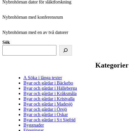
Nybrohörnan dator för släktforskning
Nybrohörnan med konferensrum
Nybrohörnan med en av två datorer
Sök
Kategorier
A Söka i långa texter
Byar och gårdar i Bäckebo
Byar och gårdar i Hälleberga
Byar och gårdar i Kråksmåla
Byar och gårdar i Kristvalla
Byar och gårdar i Madesjö
Byar och gårdar i Örsjö
Byar och gårdar i Oskar
Byar och gårdar i S:t Sigfrid
Byggnader
Föreningar