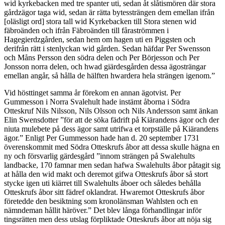
wid kyrkebacken med tre spanter uti, sedan åt slåtismören där stora
gårdzägor taga wid, sedan är rätta bytessträngen dem emellan ifrån
[oläsligt ord] stora tall wid Kyrkebacken till Stora stenen wid
fäbroänden och ifrån Fäbroänden till fåraströmmen i
Hagegierdzgården, sedan hem om hagen uti en Piggsten och
derifrån rätt i stenlyckan wid gården. Sedan häfdar Per Swensson
och Måns Persson den södra delen och Per Börjesson och Per
Jonsson norra delen, och hwad giärdesgården dessa ägosträngar
emellan angår, så hålla de hälften hwardera hela strängen igenom.”
Vid hösttinget samma år förekom en annan ägotvist. Per
Gummesson i Norra Svalehult hade instämt åborna i Södra
Otteskruf Nils Nilsson, Nils Olsson och Nils Andersson samt änkan
Elin Swensdotter ”för att de söka fädrift på Kiärandens ägor och der
niuta mulebete på dess ägor samt utrifwa et torpställe på Kiärandens
ägor.” Enligt Per Gummesson hade han d. 20 september 1731
överenskommit med Södra Otteskrufs åbor att dessa skulle hägna en
ny och försvarlig gärdesgård ”innom strängen på Swalehults
landbacke, 170 famnar men sedan hafwa Swalehults åbor påtagit sig
at hålla den wid makt och deremot gifwa Otteskrufs åbor så stort
stycke igen uti kiärret till Swalehults åboer och således behålla
Otteskrufs åbor sitt fädref oklandrat. Hwaremot Otteskrufs åbor
företedde den besiktning som kronolänsman Wahlsten och en
nämndeman hållit häröver.” Det blev långa förhandlingar inför
tingsrätten men dess utslag förpliktade Otteskrufs åbor att nöja sig