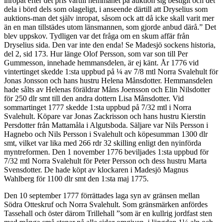
inropat efter det pris vartill hemmanet på auktion sig bestigit och det
dela i börd dels som olageligt, i anseende därtill att Dryselius som
auktions-man det själv inropat, såsom ock att då icke skall varit mer
än en man tillstädes utom länsmannen, som gjorde anbud därå.” Det
blev uppskov. Tydligen var det fråga om en skum affär från
Dryselius sida. Den var inte den enda! Se Madesjö sockens historia,
del 2, sid 173. Hur länge Olof Persson, som var son till Per
Gummesson, innehade hemmansdelen, är ej känt. År 1776 vid
vintertinget skedde 1:sta uppbud på ¼ av 7/8 mtl Norra Svalehult för
Jonas Jonsson och hans hustru Helena Månsdotter. Hemmansdelen
hade sålts av Helenas föräldrar Måns Joensson och Elin Nilsdotter
för 250 dlr smt till den andra dottern Lisa Månsdotter. Vid
sommartinget 1777 skedde 1:sta uppbud på 7/32 mtl i Norra
Svalehult. Köpare var Jonas Zackrisson och hans hustru Kierstin
Persdotter från Mattamåla i Algutsboda. Säljare var Nils Persson i
Hagnebo och Nils Persson i Svalehult och köpesumman 1300 dlr
smt, vilket var lika med 266 rdr 32 skilling enligt den nyinförda
myntreformen. Den 1 november 1776 beviljades 1:sta uppbud för
7/32 mtl Norra Svalehult för Peter Persson och dess hustru Marta
Svensdotter. De hade köpt av klockaren i Madesjö Magnus
Wahlberg för 1100 dlr smt den 1:sta maj 1775.
Den 10 september 1777 förrättades laga syn av gränsen mellan
Södra Otteskruf och Norra Svalehult. Som gränsmärken anfördes
Tassehall och öster därom Trillehall ”som är en kullrig jordfast sten