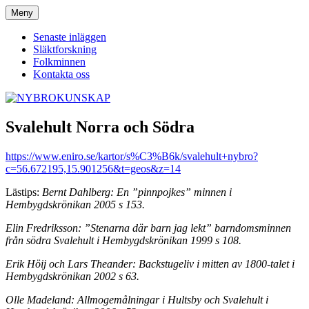
Hoppa
Meny
NYBROKUNSKAP
till
innehåll
Senaste inläggen
Släktforskning
Folkminnen
Kontakta oss
Svalehult Norra och Södra
https://www.eniro.se/kartor/s%C3%B6k/svalehult+nybro?
c=56.672195,15.901256&t=geos&z=14
Lästips:
Bernt Dahlberg: En ”pinnpojkes” minnen i
Hembygdskrönikan 2005 s 153.
Elin Fredriksson: ”Stenarna där barn jag lekt” barndomsminnen
från södra Svalehult i Hembygdskrönikan 1999 s 108.
Erik Höij och Lars Theander: Backstugeliv i mitten av 1800-talet i
Hembygdskrönikan 2002 s 63.
Olle Madeland: Allmogemålningar i Hultsby och Svalehult i