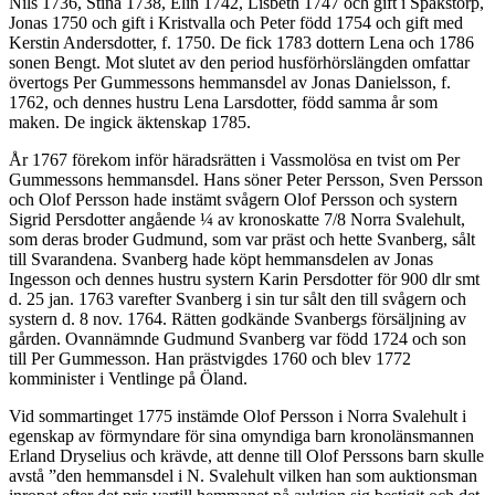
Nils 1736, Stina 1738, Elin 1742, Lisbeth 1747 och gift i Spakstorp,
Jonas 1750 och gift i Kristvalla och Peter född 1754 och gift med
Kerstin Andersdotter, f. 1750. De fick 1783 dottern Lena och 1786
sonen Bengt. Mot slutet av den period husförhörslängden omfattar
övertogs Per Gummessons hemmansdel av Jonas Danielsson, f.
1762, och dennes hustru Lena Larsdotter, född samma år som
maken. De ingick äktenskap 1785.
År 1767 förekom inför häradsrätten i Vassmolösa en tvist om Per
Gummessons hemmansdel. Hans söner Peter Persson, Sven Persson
och Olof Persson hade instämt svågern Olof Persson och systern
Sigrid Persdotter angående ¼ av kronoskatte 7/8 Norra Svalehult,
som deras broder Gudmund, som var präst och hette Svanberg, sålt
till Svarandena. Svanberg hade köpt hemmansdelen av Jonas
Ingesson och dennes hustru systern Karin Persdotter för 900 dlr smt
d. 25 jan. 1763 varefter Svanberg i sin tur sålt den till svågern och
systern d. 8 nov. 1764. Rätten godkände Svanbergs försäljning av
gården. Ovannämnde Gudmund Svanberg var född 1724 och son
till Per Gummesson. Han prästvigdes 1760 och blev 1772
komminister i Ventlinge på Öland.
Vid sommartinget 1775 instämde Olof Persson i Norra Svalehult i
egenskap av förmyndare för sina omyndiga barn kronolänsmannen
Erland Dryselius och krävde, att denne till Olof Perssons barn skulle
avstå ”den hemmansdel i N. Svalehult vilken han som auktionsman