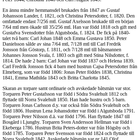
En ännu mindre hemmansdel brukades från 1847 av Gustaf
Johansson Lander, f. 1821, och Christina Petersdotter, f. 1820. Den
omfattade endast 7/256 mtl. Gustaf Axelsson brukade till en början
7/64 mtl men ökade till 35/256 mtl. Han var född 1818 och gift med
Gustafva Svensdotter från Algutsboda, f. 1824. De fick på 1840-
talet två barn: Carl Johan 1848 och Emma Gustava 1850. Peter
Danielsson sålde av sina 7/64 mtl, 7/128 mtl till Carl Fredrik
Jonsson från Göstorp, f. 1811, och 7/128 mtl till båtsmannen
Johannes Jonsson Svala, f. 1803 och gift med Stina Nilsdotter, f.
1814. De hade 2 barn: Carl Johan var född 1837 och Helena 1839.
Carl Fredrik Jonsson fick 4 barn med hustrun Cajsa Petersdotter från
Elmeberg, som var född 1806: Jonas Peter föddes 1838, Christina
1841, Emma Mathilda 1843 och Britta Charlotta 1845.
Skaran av torpare samt ordinarie och avskedade båtsmän var stor.
Torparen Peter Gustafsson var född i Södra Svalehult 1812 och
flyttade till Norra Svalehult 1850. Han hade hustru och 5 barn.
Torparen Jonas Carlsson d.y. var också från Södra Svalehult och
född 1806. Hustrun Lena Johansdotter var född i Algutsboda 1791.
Torparen Peter Nilsson d.ä. var född 1796. Han flyttade 1847 till
Bosgård i Ljungby. Torparen Sven Andersson Hellman var född i
Ekeberga 1786. Hustrun Brita Peters-dotter var från Högsby och
född 1785. Torparen Peter Svensson var född 1824 och flyttade till
Norra Svalehult 1842. Avskedade båtsmän var nr 141 Olof