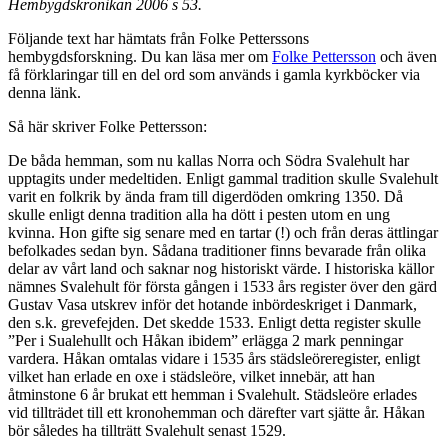
Hembygdskrönikan 2006 s 53.
Följande text har hämtats från Folke Petterssons
hembygdsforskning. Du kan läsa mer om
Folke Pettersson
och även
få förklaringar till en del ord som används i gamla kyrkböcker via
denna länk.
Så här skriver Folke Pettersson:
De båda hemman, som nu kallas Norra och Södra Svalehult har
upptagits under medeltiden. Enligt gammal tradition skulle Svalehult
varit en folkrik by ända fram till digerdöden omkring 1350. Då
skulle enligt denna tradition alla ha dött i pesten utom en ung
kvinna. Hon gifte sig senare med en tartar (!) och från deras ättlingar
befolkades sedan byn. Sådana traditioner finns bevarade från olika
delar av vårt land och saknar nog historiskt värde. I historiska källor
nämnes Svalehult för första gången i 1533 års register över den gärd
Gustav Vasa utskrev inför det hotande inbördeskriget i Danmark,
den s.k. grevefejden. Det skedde 1533. Enligt detta register skulle
”Per i Sualehullt och Håkan ibidem” erlägga 2 mark penningar
vardera. Håkan omtalas vidare i 1535 års städsleöreregister, enligt
vilket han erlade en oxe i städsleöre, vilket innebär, att han
åtminstone 6 år brukat ett hemman i Svalehult. Städsleöre erlades
vid tillträdet till ett kronohemman och därefter vart sjätte år. Håkan
bör således ha tillträtt Svalehult senast 1529.