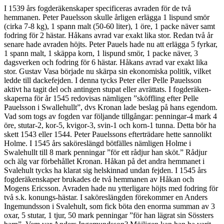
I 1539 års fogderäkenskaper specificeras avraden för de två
hemmanen. Peter Pauelsson skulle årligen erlägga 1 lispund smör
(cirka 7-8 kg), 1 spann malt (50-60 liter), 1 öre, 1 packe näver samt
fodring för 2 hästar. Håkans avrad var exakt lika stor. Redan två år
senare hade avraden höjts. Peter Pauels hade nu att erlägga 5 fyrkar,
1 spann malt, 1 skäppa korn, 1 lispund smör, 1 packe näver, 3
dagsverken och fodring för 6 hästar. Håkans avrad var exakt lika
stor. Gustav Vasa började nu skärpa sin ekonomiska politik, vilket
ledde till dackefejden. I denna tycks Peter eller Pelle Pauelsson
aktivt ha tagit del och antingen stupat eller avrättats. I fogderäken-
skaperna för år 1545 redovisas nämligen ”sköffling efter Pelle
Pauelsson i Swallehullt”, dvs Kronan lade beslag på hans egendom.
Vad som togs av fogden var följande tillgångar: penningar-4 mark 4
öre, stutar-2, kor-5, kvigor-3, svin-1 och korn-1 tunna. Detta bör ha
skett 1543 eller 1544. Peter Pauelssons efterträdare hette sannolikt
Holme. I 1545 års saköreslängd bötfälles nämligen Holme i
Swalehullt till 8 mark penningar ”för ett rådjur han sköt.” Rådjur
och älg var förbehållet Kronan. Håkan på det andra hemmanet i
Svalehult tycks ha klarat sig helskinnad undan fejden. I 1545 års
fogderäkenskaper brukades de två hemmanen av Håkan och
Mogens Ericsson. Avraden hade nu ytterligare höjts med fodring för
två s.k. konungs-hästar. I saköreslängden förekommer en Anders
Ingemundsson i Svalehult, som fick böta den enorma summan av 3
oxar, 5 stutar, 1 tjur, 50 mark penningar ”för han lägrat sin Sössters