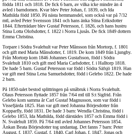
födda 1811 och 1818. De fick 6 barn, av vilka icke mindre än 4
avled i barndomen. Kvar blev Peter Johan, f. 1839, och Ida
Mathilda född 1850. På nästa hemmansdel, som också var på 7/32
mtl, avled Peter Svensson 1841 och hans änka Stina Eriksdotter
1844. Efterträdare blev Gustaf Petersson, f. 1826, och hans hustru
Stina Lotta Olofsdotter, f. 1822 i Norra Ljusås. De fick 1849 dottern
Emma Christina.
Torpare i Södra Svalehult var Peter Månsson från Mortorp, f. 1801
och gift med Maria Månsdotter, f. 1819. De kom 1849 från Ljungby.
Från Mortorp kom 1846 Johannes Gustafsson, född i Södra
Svalehult 1810 och gift med Maria Carlsdotter, f. i Halltorp 1818.
De hade 5 barn. Gustaf Petersson var född i Södra Säfsjö 1819. Han
var gift med Stina Lena Samuelsdotter, född i Gelebo 1822. De hade
2 barn.
På 1850-talet bestod splittringen på småbruk i Norra Svalehult.
Olaus Petersson flyttade 1857 från 7/64 mtl till S:t Sigfrid. Från
Gelebo kom samma år Carl Gustaf Magnusson, som var född i
Vissefjärda 1825. Han var gift med Johanna Börjesdotter från
Kopparfly, född 1831. De hade 3 barn: Wendla Christina, född i
Gelebo 1853, Ida Mathilda, född därstädes 1857 och Emma född i
N. Svalehult 1859. På 7/64 mtl avled Johannes Petersson 1854.
Änkan Beata Börjesdotter tog undantag. Det fanns 7 barn: Peter
August, f. 1837, Gustaf, f. 1840, Carl Johan, f. 1847, Jonas och