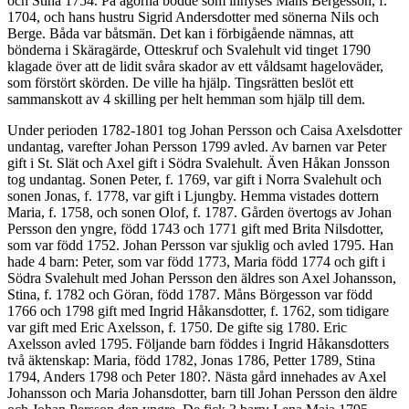
och Stina 1754. På ägorna bodde som inhyses Måns Bergesson, f.
1704, och hans hustru Sigrid Andersdotter med sönerna Nils och
Berge. Båda var båtsmän. Det kan i förbigående nämnas, att
bönderna i Skäragärde, Otteskruf och Svalehult vid tinget 1790
klagade över att de lidit svåra skador av ett våldsamt hageloväder,
som förstört skörden. De ville ha hjälp. Tingsrätten beslöt ett
sammanskott av 4 skilling per helt hemman som hjälp till dem.
Under perioden 1782-1801 tog Johan Persson och Caisa Axelsdotter
undantag, varefter Johan Persson 1799 avled. Av barnen var Peter
gift i St. Slät och Axel gift i Södra Svalehult. Även Håkan Jonsson
tog undantag. Sonen Peter, f. 1769, var gift i Norra Svalehult och
sonen Jonas, f. 1778, var gift i Ljungby. Hemma vistades dottern
Maria, f. 1758, och sonen Olof, f. 1787. Gården övertogs av Johan
Persson den yngre, född 1743 och 1771 gift med Brita Nilsdotter,
som var född 1752. Johan Persson var sjuklig och avled 1795. Han
hade 4 barn: Peter, som var född 1773, Maria född 1774 och gift i
Södra Svalehult med Johan Persson den äldres son Axel Johansson,
Stina, f. 1782 och Göran, född 1787. Måns Börgesson var född
1766 och 1798 gift med Ingrid Håkansdotter, f. 1762, som tidigare
var gift med Eric Axelsson, f. 1750. De gifte sig 1780. Eric
Axelsson avled 1795. Följande barn föddes i Ingrid Håkansdotters
två äktenskap: Maria, född 1782, Jonas 1786, Petter 1789, Stina
1794, Anders 1798 och Peter 180?. Nästa gård innehades av Axel
Johansson och Maria Johansdotter, barn till Johan Persson den äldre