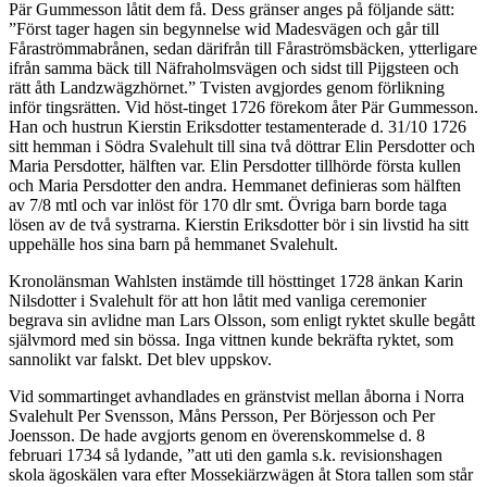
Pär Gummesson låtit dem få. Dess gränser anges på följande sätt:
”Först tager hagen sin begynnelse wid Madesvägen och går till
Fåraströmmabrånen, sedan därifrån till Fåraströmsbäcken, ytterligare
ifrån samma bäck till Näfraholmsvägen och sidst till Pijgsteen och
rätt åth Landzwägzhörnet.” Tvisten avgjordes genom förlikning
inför tingsrätten. Vid höst-tinget 1726 förekom åter Pär Gummesson.
Han och hustrun Kierstin Eriksdotter testamenterade d. 31/10 1726
sitt hemman i Södra Svalehult till sina två döttrar Elin Persdotter och
Maria Persdotter, hälften var. Elin Persdotter tillhörde första kullen
och Maria Persdotter den andra. Hemmanet definieras som hälften
av 7/8 mtl och var inlöst för 170 dlr smt. Övriga barn borde taga
lösen av de två systrarna. Kierstin Eriksdotter bör i sin livstid ha sitt
uppehälle hos sina barn på hemmanet Svalehult.
Kronolänsman Wahlsten instämde till hösttinget 1728 änkan Karin
Nilsdotter i Svalehult för att hon låtit med vanliga ceremonier
begrava sin avlidne man Lars Olsson, som enligt ryktet skulle begått
självmord med sin bössa. Inga vittnen kunde bekräfta ryktet, som
sannolikt var falskt. Det blev uppskov.
Vid sommartinget avhandlades en gränstvist mellan åborna i Norra
Svalehult Per Svensson, Måns Persson, Per Börjesson och Per
Joensson. De hade avgjorts genom en överenskommelse d. 8
februari 1734 så lydande, ”att uti den gamla s.k. revisionshagen
skola ägoskälen vara efter Mossekiärzwägen åt Stora tallen som står