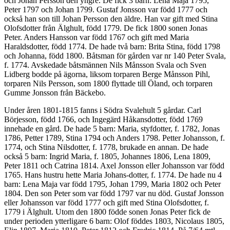
och Johan Persson den yngre. De fick 3 barn: Lena Maja 1795,
Peter 1797 och Johan 1799. Gustaf Jonsson var född 1777 och
också han son till Johan Persson den äldre. Han var gift med Stina
Olofsdotter från Älghult, född 1779. De fick 1800 sonen Jonas
Peter. Anders Hansson var född 1767 och gift med Maria
Haraldsdotter, född 1774. De hade två barn: Brita Stina, född 1798
och Johanna, född 1800. Båtsman för gården var nr 140 Peter Svala,
f. 1774. Avskedade båtsmännen Nils Månsson Svala och Sven
Lidberg bodde på ägorna, liksom torparen Berge Månsson Pihl,
torparen Nils Persson, som 1800 flyttade till Öland, och torparen
Gumme Jonsson från Bäckebo.
Under åren 1801-1815 fanns i Södra Svalehult 5 gårdar. Carl
Börjesson, född 1766, och Ingegärd Håkansdotter, född 1769
innehade en gård. De hade 5 barn: Maria, styfdotter, f. 1782, Jonas
1786, Petter 1789, Stina 1794 och Anders 1798. Petter Johansson, f.
1774, och Stina Nilsdotter, f. 1778, brukade en annan. De hade
också 5 barn: Ingrid Maria, f. 1805, Johannes 1806, Lena 1809,
Peter 1811 och Catrina 1814. Axel Jonsson eller Johansson var född
1765. Hans hustru hette Maria Johans-dotter, f. 1774. De hade nu 4
barn: Lena Maja var född 1795, Johan 1799, Maria 1802 och Peter
1804. Den son Peter som var född 1797 var nu död. Gustaf Jonsson
eller Johansson var född 1777 och gift med Stina Olofsdotter, f.
1779 i Älghult. Utom den 1800 födde sonen Jonas Peter fick de
under perioden ytterligare 6 barn: Olof föddes 1803, Nicolaus 1805,