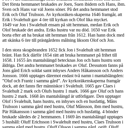
Det första hemmanet brukades av Joen, Suen ibidem och Hans, ibm.
Sven och Hans var väl Joens söner. På det andra hemmanet stod
Erik och Oluf Trulsson. Av kyrkoräken-skaperna 1646 framgår, att
Erik i Svalehult gav 4 öre till kyrkan och Olof lika mycket.
1649 var Jon i Swalehult ensam på sitt hemman, medan Erik och
Olof brukade det andra. Eriks hustru var nu död. 1650 var Erik
borta efter att ha brukat sitt hemman från 1612. Han hann dock med
att skänka 6 öre till prästgårdens målning liksom Olof och Jon.
I den stora skogsbranden 1652 fick Jon i Svalehult sitt hemman
bränt. Han fick därför 1654 rätt att bruka hemmanet på frihet till
1658. I 1655 års mantalslängd betecknas Jon och hans hustru som
åldriga. Det andra hemmanet brukades av Oluf. Dessutom fanns på
Jons gård Erich soldat samt inhyses Anders Håkansson och Anders
Jonsson. 1666 upptages däremot endast två namn i mantalslängden:
”Oluf och Frantz i samma gård”. Av kyrkoräkenskaperna framgår
dock, att det fanns fler människor i Svalehult. 1665 gav Claes i
Svalehult 2 mark och Olufs hustru 1 mark. 1666 gav Oluf och hans
hustru 2 mark. 1668 års mantalslängd är utförligare. Den upptager
Olof i Svalehult, hans hustru, en inhyses och en husfattig, Måns
Trulsson i samma gård med hustru, Oluf Månsson, ibm med hustru,
Pär Håkansson i samma gård med hustru och husfattig. 4 bönder
brukade således de 2 hemmanen. I 1669 års mantalslängd upptages
5 hushåll: Oluff Erichsson i Swalehult med hustru, Claes Trulsson i
samma gård med hustru, Oluff Olsson i samma gård, ogift, Oluff