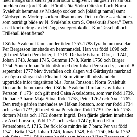
med många små stenar på alla sidor omgiven, i längden 1¼ aln och
bredden över jord ¾ aln. Häruti stöta Södra Otteskruf och Norra
Svalehult hemman av Madesjö socken och [oläsligt namn] samt
Gårdsryd av Mortorp socken tillsammans. Detta märke – -erkändes
som ostridigt både av N. Svalehults som S. Otteskrufs åboer.” Detta
är ett kort utdrag av det långa syneprotokollet. Kan Tassehall och
Trillehall identifieras?
I Södra Svalehult fanns under tiden 1755-1788 fyra hemmansdelar.
Per Bergesson innehade en hemmansdel. Han var född 1698 och
gift med Maria Persdotter, f. 1719. De hade 6 barn: Olof, f. 1741,
Johan 1743, Jonas 1745, Gumme 1748, Karin 1750 och Birger
1754. Sonen Johan är identisk med den Johan Persson d.y., som d. 8
september 1777 blev överfallen och slagen vid Gårdsryds marknad
av några drängar från Floahult. Som vittne till misshandeln
uppträdde inför tingsrätten bl.a. Jonas Jonsson i Norra Svalehult.
Den andra hemmansdelen i Södra Svalehult brukades av Johan
Persson, f. 1734 och gift med Caisa Axelsdotter, som var född 1739.
De hade 3 barn: Maja Stina, född 1758, Peter 1762 och Axel 1765.
Den tredje gården innehades av Håkan Jonsson, som var född 1734
och sedan 17?? gift med Stina Persdotter, född 1739. De fick 1758
dottern Maria och 1762 dottern Ingrid. Den fjärde gården innehades
av Axel Larsson, född 1721 och sedan 1747 gift med Elin
Petersdotter, f. 1715. De fick icke mindre än 7 barn: Per var född
1741, Brita 1743, Johan 1746, Jonas 1748, Eric 1750, Maria 1752