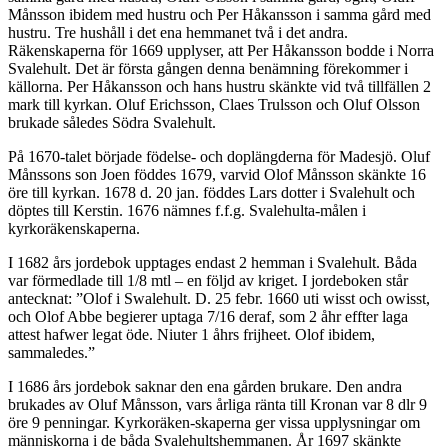
Månsson ibidem med hustru och Per Håkansson i samma gård med
hustru. Tre hushåll i det ena hemmanet två i det andra.
Räkenskaperna för 1669 upplyser, att Per Håkansson bodde i Norra
Svalehult. Det är första gången denna benämning förekommer i
källorna. Per Håkansson och hans hustru skänkte vid två tillfällen 2
mark till kyrkan. Oluf Erichsson, Claes Trulsson och Oluf Olsson
brukade således Södra Svalehult.
På 1670-talet började födelse- och doplängderna för Madesjö. Oluf
Månssons son Joen föddes 1679, varvid Olof Månsson skänkte 16
öre till kyrkan. 1678 d. 20 jan. föddes Lars dotter i Svalehult och
döptes till Kerstin. 1676 nämnes f.f.g. Svalehulta-målen i
kyrkoräkenskaperna.
I 1682 års jordebok upptages endast 2 hemman i Svalehult. Båda
var förmedlade till 1/8 mtl – en följd av kriget. I jordeboken står
antecknat: ”Olof i Swalehult. D. 25 febr. 1660 uti wisst och owisst,
och Olof Abbe begierer uptaga 7/16 deraf, som 2 åhr effter laga
attest hafwer legat öde. Niuter 1 åhrs frijheet. Olof ibidem,
sammaledes.”
I 1686 års jordebok saknar den ena gården brukare. Den andra
brukades av Oluf Månsson, vars årliga ränta till Kronan var 8 dlr 9
öre 9 penningar. Kyrkoräken-skaperna ger vissa upplysningar om
människorna i de båda Svalehultshemmanen. År 1697 skänkte