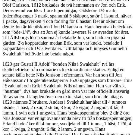
Olof Carlsson. 1612 brukades de två hemmanen av Jon och Erik.
Deras avrad var lika: 1 öre 6 penningar, städsleöre 1½ mark,
fodernötspengar 3 mark, spannmål 5 skäppor, smör 1 lispund, näver
1 packe, dagsverken 4 och fodring för 6 hästar. Det är oklart om
denne Jon är identisk med Jon Håkansson. Hans hemman betecknas
som ”öde-1/4”, dvs att Jon ej kunde leverera ¼ av avraden för året.
Till Älfsborgs lösen samma år betalade Jon, som hade en piga på
gården, 2½ koppardaler, medan Erik, som var knekt, betalade 1
koppardaler och 1½ silverdaler. ”Uthfattiga och inhyses Gunnell i
Swalehult” behövde inte betala något.
1620 ger Gustaf II Adolf ”bonden Nils i Swalehult” två års
skattebefrielse från ordinarie och extraordinarie skatter. Enligt en
senare källa hette Nils Jonsson i efternamn. Var han son till Jon
Håkansson? I fogderäkenskaperna 1620 upptages som brukare Truls
i Svalehult och Erik i Svalehult. Nils nämns inte. Han var väl s.k.
”husman”, dvs han brukade en gård men var inte officiellt ansvarig
för avraden. I längden över den extra skatt, som började uttagas
1620 nämnes 3 brukare. Anders i Svalehult har åker till 4 tunnors
utsäde, 1 häst, 2 oxar, 2 stutar, 3 kor, 2 kvigor, 2 ungnöt, 4 får, 3
lamm, 1 svin och 1 ungsvin. Hans boskapspenning blev 2 dlr 2 öre.
Nils Jonsson var enligt ovannämnda brev fri från boskapspenningen,
Erland hade åker till 4 tunnor, svedjeland till 1 tunna, 1 häst, 1 föl, 4
kor, 1 kviga, 2 ungnöt, 6 får, 2 lamm, 2 ungsvin. Hans
boskapspenning blev 2 dlr 22¼ öre. Det fanns således åtminstone 5