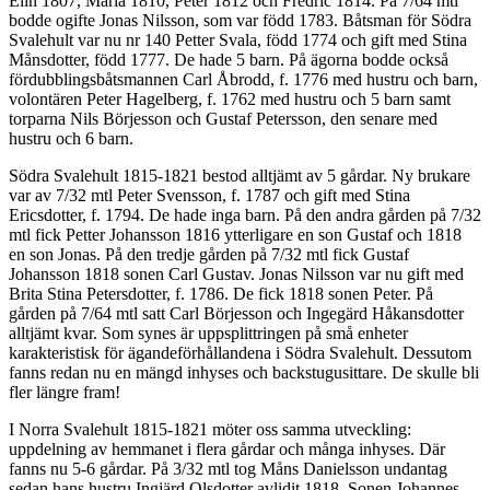
Elin 1807, Maria 1810, Peter 1812 och Fredric 1814. På 7/64 mtl
bodde ogifte Jonas Nilsson, som var född 1783. Båtsman för Södra
Svalehult var nu nr 140 Petter Svala, född 1774 och gift med Stina
Månsdotter, född 1777. De hade 5 barn. På ägorna bodde också
fördubblingsbåtsmannen Carl Åbrodd, f. 1776 med hustru och barn,
volontären Peter Hagelberg, f. 1762 med hustru och 5 barn samt
torparna Nils Börjesson och Gustaf Petersson, den senare med
hustru och 6 barn.
Södra Svalehult 1815-1821 bestod alltjämt av 5 gårdar. Ny brukare
var av 7/32 mtl Peter Svensson, f. 1787 och gift med Stina
Ericsdotter, f. 1794. De hade inga barn. På den andra gården på 7/32
mtl fick Petter Johansson 1816 ytterligare en son Gustaf och 1818
en son Jonas. På den tredje gården på 7/32 mtl fick Gustaf
Johansson 1818 sonen Carl Gustav. Jonas Nilsson var nu gift med
Brita Stina Petersdotter, f. 1786. De fick 1818 sonen Peter. På
gården på 7/64 mtl satt Carl Börjesson och Ingegärd Håkansdotter
alltjämt kvar. Som synes är uppsplittringen på små enheter
karakteristisk för ägandeförhållandena i Södra Svalehult. Dessutom
fanns redan nu en mängd inhyses och backstugusittare. De skulle bli
fler längre fram!
I Norra Svalehult 1815-1821 möter oss samma utveckling:
uppdelning av hemmanet i flera gårdar och många inhyses. Där
fanns nu 5-6 gårdar. På 3/32 mtl tog Måns Danielsson undantag
sedan hans hustru Ingjärd Olsdotter avlidit 1818. Sonen Johannes