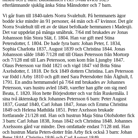
efterlämnande sjuklig änka Stina Månsdotter och 7 barn.
Vi går fram till 1840-talets Norra Svalehult. På hemmanets ägor
bodde icke mindre än 91 personer, 44 män och 47 kvinnor. Det gör
Norra Svalehult till ett av de tätast befolkade hemmanen i Madesjö.
Det var uppdelat på många småbruk. 7/64 mtl brukades av Jonas
Johansson från Stora Slät, f. 1804. Han var gift med Stina
Petersdotter, f. 1804. De hade fyra barn: Johan Peter, f. 1834,
Sophia Charlotta 1837, August 1839 och Christina 1844. Jonas
Johansson sålde 1846 7/128 mtl till Olaus Petersson från Mortorp
och 7/128 mtl till Lars Petersson, som kom från Ljungby 1847.
Olaus Petersson var född 1821 och vigd 1847 vid Brita Stina
Axelsdotter, f. 1818. De fick 1849 dottern Christina. Lars Petersson
var född i Arby 1810 och gift med Sara Petersdotter från Älghult, f.
1791. En andra hemmansdel på 7/64 mtl brukades av Johannes
Petersson, vars hustru avled 1849, varefter han gifte om sig med
Beata, f. 1820. Hon hette Börjesdotter och var från Ruskemåla. I
sina två äktenskap fick Johannes Petersson 6 barn: Peter August
1837, Gustaf 1840, Carl Johan 1847, Jonas och Emma Christina
1849 och Helena Mathilda 1851. Peter Axelsson brukade
fortfarande 21/128 mtl. Han och hustrun Maja Stina Olofsdotter fick
3 barn: Carl Johan 1838, Jonas 1842 och Christina 1848. Johannes
Axelssons gård var mindre. Den omfattade endast 7/128 mtl. Han
och hustrun Maria Peters-dotter från Arby fick också 3 barn: Johan
Peter 1844, Christina 1846 och Carl August 1849.