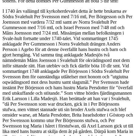
sonens. För detta dömdes Per Gummesson att böta 5 dlr smt!
I 1740 års vallängd till kyrkoherdevalet detta år hette brukarna av
Södra Svalehult Per Svensson med 7/16 mtl, Per Börgesson och Per
Joensson med vardera 7/32 mtl samt av Norra Svalehult Per
Gummesson med 7/16 mtl, och Israel Persson med 7/48 mtl och
Måns Joensson med 7/24 mtl. Missämjan mellan befolkningen i
Svale-hult fortsatte under 1740-talet. Vid sommartinget 1745
anklagade Per Gummesson i Norra Svalehult drängen Anders
Persson i Agebo för att denne överfallit hans hustru och barn och
gjort hemgång. Vid samma ting anklagade Madesjös två
nämndemän Måns Joensson i Svalehult för okvädingsord mot dem
inför sittande rätt. Han uteblev och fick därför böta 10 dlr smt. Vid
sommartinget 1748 anklagade Per Börjesson i Södra Svalehult Per
Svensson ibm för oanständiga utlåtelser mot honom och ”utgiutna
oqwädingsord mot dess hustru samt slagsmål.” Per Svensson hade
instämt Per Börjesson och hans hustru Maria Persdotter för ”överfall
med utskuffande och stötande.” Som vittne hördes fjärdingsmannen
Erik Larsson i Lilla Madesjö. Han berättade att han var i Svalehult,
”då Per Swensson som war drucken, gick in i Per Börjessons
stufwa, men vittnet stannade uti sin broder Axels stufwa och blef
omsider warse, att Maria Persdotter, Brita Israelsdotter i Göstorp och
Per Swensson kommo utur Per Börjessons stufwa, och Per
Swensson tog Maria i håret i förstufwan, då Axel Larsson gick ut till
lika med hans hustru at skilja dem åt på gården. Därpå kom Maria in