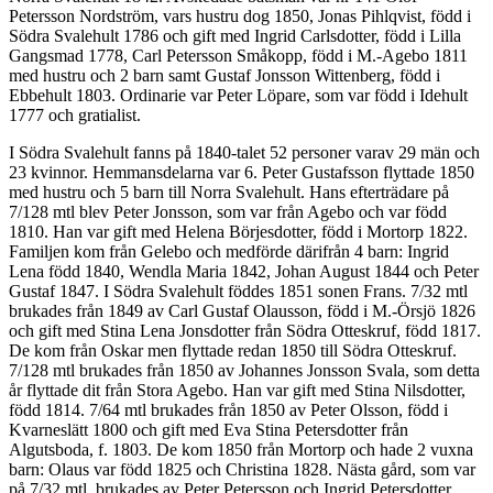
Petersson Nordström, vars hustru dog 1850, Jonas Pihlqvist, född i
Södra Svalehult 1786 och gift med Ingrid Carlsdotter, född i Lilla
Gangsmad 1778, Carl Petersson Småkopp, född i M.-Agebo 1811
med hustru och 2 barn samt Gustaf Jonsson Wittenberg, född i
Ebbehult 1803. Ordinarie var Peter Löpare, som var född i Idehult
1777 och gratialist.
I Södra Svalehult fanns på 1840-talet 52 personer varav 29 män och
23 kvinnor. Hemmansdelarna var 6. Peter Gustafsson flyttade 1850
med hustru och 5 barn till Norra Svalehult. Hans efterträdare på
7/128 mtl blev Peter Jonsson, som var från Agebo och var född
1810. Han var gift med Helena Börjesdotter, född i Mortorp 1822.
Familjen kom från Gelebo och medförde därifrån 4 barn: Ingrid
Lena född 1840, Wendla Maria 1842, Johan August 1844 och Peter
Gustaf 1847. I Södra Svalehult föddes 1851 sonen Frans. 7/32 mtl
brukades från 1849 av Carl Gustaf Olausson, född i M.-Örsjö 1826
och gift med Stina Lena Jonsdotter från Södra Otteskruf, född 1817.
De kom från Oskar men flyttade redan 1850 till Södra Otteskruf.
7/128 mtl brukades från 1850 av Johannes Jonsson Svala, som detta
år flyttade dit från Stora Agebo. Han var gift med Stina Nilsdotter,
född 1814. 7/64 mtl brukades från 1850 av Peter Olsson, född i
Kvarneslätt 1800 och gift med Eva Stina Petersdotter från
Algutsboda, f. 1803. De kom 1850 från Mortorp och hade 2 vuxna
barn: Olaus var född 1825 och Christina 1828. Nästa gård, som var
på 7/32 mtl, brukades av Peter Petersson och Ingrid Petersdotter,