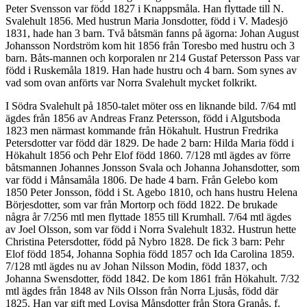
Peter Svensson var född 1827 i Knappsmåla. Han flyttade till N.
Svalehult 1856. Med hustrun Maria Jonsdotter, född i V. Madesjö
1831, hade han 3 barn. Två båtsmän fanns på ägorna: Johan August
Johansson Nordström kom hit 1856 från Toresbo med hustru och 3
barn. Båts-mannen och korporalen nr 214 Gustaf Petersson Pass var
född i Ruskemåla 1819. Han hade hustru och 4 barn. Som synes av
vad som ovan anförts var Norra Svalehult mycket folkrikt.
I Södra Svalehult på 1850-talet möter oss en liknande bild. 7/64 mtl
ägdes från 1856 av Andreas Franz Petersson, född i Algutsboda
1823 men närmast kommande från Hökahult. Hustrun Fredrika
Petersdotter var född där 1829. De hade 2 barn: Hilda Maria född i
Hökahult 1856 och Pehr Elof född 1860. 7/128 mtl ägdes av förre
båtsmannen Johannes Jonsson Svala och Johanna Johansdotter, som
var född i Månsamåla 1806. De hade 4 barn. Från Gelebo kom
1850 Peter Jonsson, född i St. Agebo 1810, och hans hustru Helena
Börjesdotter, som var från Mortorp och född 1822. De brukade
några år 7/256 mtl men flyttade 1855 till Krumhall. 7/64 mtl ägdes
av Joel Olsson, som var född i Norra Svalehult 1832. Hustrun hette
Christina Petersdotter, född på Nybro 1828. De fick 3 barn: Pehr
Elof född 1854, Johanna Sophia född 1857 och Ida Carolina 1859.
7/128 mtl ägdes nu av Johan Nilsson Modin, född 1837, och
Johanna Swensdotter, född 1842. De kom 1861 från Hökahult. 7/32
mtl ägdes från 1848 av Nils Olsson från Norra Ljusås, född där
1825. Han var gift med Lovisa Månsdotter från Stora Granås, f.