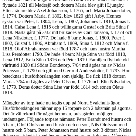
flyttade 1821 till Madesjö och dottern Maria blev gift i Ljungby.
Efter-trädare blev Axel Johansson, f. 1765, och Maria Johansdotter,
f. 1774. Dottern Maria, f. 1802, blev 1820 gift i Arby. Hennes
syskon var Peter, f. 1804, Lena, f. 1807, Johannes f. 1810, Jonas f.
1814, Caisa Lena f. 1815 och tvillingarna Gustaf och Brita Stina f.
1818. Nästa gård på 3/32 mtl brukades av Carl Jonsson, f. 1774 och
Lena Nilsdotter, f. 1777. De hade 6 barn: Jonas, f. 1800, Peter f.
1802, Gustaf f. 1806, Abraham f. 1809, Stina f. 1812 och Maria f.
1818. Olof Abrahamsson var född 1787 och hans hustru Martha
Lisa Persdotter 1790. De hade 4 barn: Maja Stina var född 1810,
Lena 1812, Brita Stina 1816 och Peter 1819. Familjen flyttade vid
vårfrutid 1820 till Södra Bondetorp. 7/64 mtl ägdes nu av Niclas
Petersson, f. 1790 och gift med Gertrud Andersdotter, f. 1793. Hon
betecknas i husförhörslängden som sjuklig. De fick 1818 dottern
Maria. 7/64 mtl ägdes av Peter Olsson, f. 1776 och Elin Nils-dotter,
f. 1779. Deras dotter Stina Lisa var född 1814 och sonen Olaus
1819.
Mängder av torp hade nu tagits upp på Norra Svalehults ägor.
Husförhörslängden räknar upp 15 torpare och 2 båtsmän på ägorna.
Det är väl rekord för något hemman, prästgården möjligen
undantagen. Följande torpare nämnas: Peter Brandt med hustru och
5 barn, Olof Olofsson med hustru och en son, Nils Olofsson med
hustru och 5 barn, Peter Johansson med hustru och 3 döttrar, Niclas
Petersson, identisk med hemmansägaren ovan, Johannes Månsson