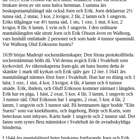
brukare även av sin sons halva hemman. I samma års
boskapsmantalslängd står också Joen och Erik. Joen deklarerar 2½
tunna säd, 2 stutar, 3 kor, 2 kvigor, 2 får, 2 lamm och 1 ungsvin.
Eriks tillgångar var 4½ tunna säd, 1 sto, 1 oxe, 1 stut, 6 kor, 2
kvigor, 8 får, 6 lamm, 1 svin och 1 ungsvin. I den ordinarie
mantalslängden står utom Joen och Erik Olsson även en Walborg,
vars hushåll omfattade 2 personer och som hade 4 tunnor spannmål.
Var Walborg Oluf Erikssons hustru?
1639 börjar Madesjö sockenräkenskaper. Den första protokollförda
sockenstämman hölls då. Vid denna avgick Erik i Svalehult som
kyrkovärd. Av räkenskaperna fram-går, att hans hustru detta år
skänkte 1 mark till kyrkan och Erik själv gav 12 öre. I 1641 års
mantalslängd nämnes först Joen i Svalehult. Han har en dräng och 1
häst, 1 oxe, 1 stut, 4 kor, 3 kvigor, 4 får, 4 lamm och 6 tunnor
utsäde. Erik, ibidem, och Oluff Eriksson kommer närmast i längden.
Erik har en piga, 1 häst, 2 oxar, 5 kor, 4 får, 3 lamm, 1 ungsvin och
3 tunnor säd. Oluf Eriksson har 1 ungsto, 2 oxar, 5 kor, 4 får, 2
lamm, 1 ungsvin och 3 tunnor säd. På hemmanets ägor bodde ”Elin
Suens” som var knekthustru, och Ingeborg, Börje och Karin, som
betecknas som inhyses. Karin hade 1 ungsvin och 2 tunnor säd. Det
fanns som synes flera människor i Svalehult än de avradsskyldiga
bönderna.
I 1644 års mantalslängd heter brukarna fortfarande Joen och Erik.