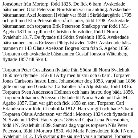
Jonsdotter från Mortorp, född 1825. De fick 6 barn. Avskedade
båtsmannen Olof Petersson Nordström var nu änkling. Avskedade
båtsmannen Axel Jonsson Hvithår var född i Skräddaregärde 1795
och gift med Elin Petersdotter från Ljuder, född 1798. Avskedade
båtsmannen och torparen Erik Petersson Småkopp var född i M.-
Agebo 1811 och gift med Christina Jonsdotter, född i Norra
Svalehult 1817. De flyttade till Södra Svalehult 1856. Avskedade
båtsmannen Jonas Eriksson Pihlqvist avled 1860. Avskedade båts-
mannen nr 143 Olaus Axelsson Bogren kom från S. Agebo 1856.
Torparen och avskedade båtsmannen Gustaf Jonsson Wittenberg
flyttade 1857 till Skruf.
Torparen Peter Gustafsson flyttade från Södra till Norra Svalehult
1850 men flyttade 1856 till Arby med hustru och 6 barn. Torparen
Jonas Carlssons hustru Lena Johansdotter dog 1853, varpå han 1856
gifte om sig med Gustafva Carlsdotter från Algutsboda, född 1816.
Torparen Sven Andersson Hellman och hans hustru dog båda 1856.
Torparen Johannes Petersson flyttade till Norra Svalehult från M.-
Agebo 1857. Han var gift och fick 1858 en son. Torparen Carl
Erlandsson var född i Lenhofda 1812. Han var gift och hade 5 barn.
Torparen Olaus Andersson var född i Mortorp 1824 och flyttade till
N. Svalehult 1856. Han vigdes 1856 vid Cajsa Lena Petersdotter,
född i N. Svalehult 1809. Samma dag vigdes torparen Nils Peter
Petersson, född i Mortorp 1830, vid Maria Petersdotter, född i Norra
Svalehult 1812. Två systrar gifte sig med var sin torpare! Torparen