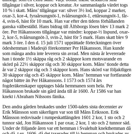
tillgångar i silver, koppar och kreatur. Av sammanlagda värdet togs
10 % i skatt. Måns’ tillgångar var: silver 3½ lod, koppar 2 marker,
oxar-3, kor-4, fyraårsungnöt-1, tvåårsungnöt-1, ettårsungnöt-1, får-
4, svin-6, häst för 10 mark. Han var efter den tidens förhållanden
ganska välbeställd. Hans bidrag till Älfsborgs lösen blev 13 mark 2
öre. Per Håkanssons tillgångar var mindre: koppar-½ lispund, oxar-
2, kor-5, tvåårsungnöt-3, svin-2, häst för 5 mark. Hans skatt blev 9
mark 3 öre. I den d. 15 juli 1571 upprättade förteckningen över
ödeshemman i Madesjö förekommer Per Håkansson. Han kunde
som många andra inte leverera sin avrad. Men nästa år levererade
han i tionde 1½ skäppa råg och 2 skäppor korn motsvarande en
skörd på 22½ skäppor råg och 30 skäppor korn. Måns’ tionde detta
år var 2 skäppor råg och 3 skäppor korn. Hans skörd var följaktligen
30 skäppor råg och 45 skäppor korn. Måns’ hemman var fortfarande
något bättre än Per Håkanssons. I 1573 och 1574 års
fogderäkenskaper upptages båda hemmanen som hela. Per
Håkansson brukade sin gård ända till år 1600. År 1586 var han
knekt i Abraham Nilssons fänika.
Den andra gården brukades under 1500-talets sista decennier av
Erik Månsson som säkerligen var son till Måns Eriksson. Erik
Månsson redovisade i rumpeskattlängden 1601 2 kor, 1 sto och 2
tunnor säd, Jon Håkansson 1 par oxar, 2 kor, 1 sto och 2 tunnor säd.
Under de följande åren var ett hemman i Svalehult knekthemman då
och då, t.ex. 1606, då det taxerades till ½ hemman och brukades av