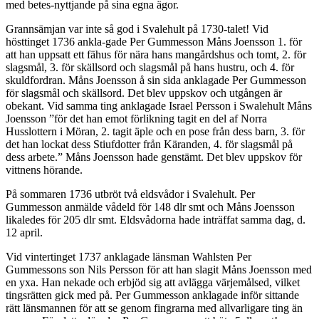
med betes-nyttjande på sina egna ägor.
Grannsämjan var inte så god i Svalehult på 1730-talet! Vid
hösttinget 1736 ankla-gade Per Gummesson Måns Joensson 1. för
att han uppsatt ett fähus för nära hans mangårdshus och tomt, 2. för
slagsmål, 3. för skällsord och slagsmål på hans hustru, och 4. för
skuldfordran. Måns Joensson å sin sida anklagade Per Gummesson
för slagsmål och skällsord. Det blev uppskov och utgången är
obekant. Vid samma ting anklagade Israel Persson i Swalehult Måns
Joensson ”för det han emot förlikning tagit en del af Norra
Husslottern i Möran, 2. tagit äple och en pose från dess barn, 3. för
det han lockat dess Stiufdotter från Käranden, 4. för slagsmål på
dess arbete.” Måns Joensson hade genstämt. Det blev uppskov för
vittnens hörande.
På sommaren 1736 utbröt två eldsvådor i Svalehult. Per
Gummesson anmälde vådeld för 148 dlr smt och Måns Joensson
likaledes för 205 dlr smt. Eldsvådorna hade inträffat samma dag, d.
12 april.
Vid vintertinget 1737 anklagade länsman Wahlsten Per
Gummessons son Nils Persson för att han slagit Måns Joensson med
en yxa. Han nekade och erbjöd sig att avlägga värjemålsed, vilket
tingsrätten gick med på. Per Gummesson anklagade inför sittande
rätt länsmannen för att se genom fingrarna med allvarligare ting än