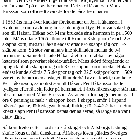
barn”. Vem var Anders Ingemundsson? Möjligen kan han ha varit
en ”husman” på ett av hemmanen. Det var Håkan och Mons
Eriksson som officiellt svarade för de båda hemmanen.
I 1553 års rulla över knektar förekommer en Jon Håkansson i
Svalehult, som i avlöning fick 2 alnar grönt tyg. Han var säkerligen
son till Håkan. Håkan och Måns brukade sina hemman in på 1560-
talet. Måns erlade 1565 i tionde till Kronan 3 skäppor råg och 2½
skäppa korn, medan Håkan endast erlade ½ skäppa råg och 1½
skäppa korn. Så stor var annars inte skillnaden mellan de två
hemmanen. Sannolikt hade Håkan året förut drabbats av någon
katastrof som påverkat skörde-utfallet. Måns skörd föregående år
uppgick till 45 skäppor råg och 37,5 skäppor korn, medan Håkan
endast kunde skörda 7,5 skäppor råg och 22,5 skäppor korn. 1569
var ett av hemmanen anslaget till underhåll av en knekt, som hette
Per Håkansson, sannolikt son till Håkan. Per Håkansson hade
tydligen efterträtt sin fader på hemmanet. I årets räkenskaper står han
tillsammans med Måns Eriksson. Avraden är för bägge penningar 1
öre 6 penningar, malt-4 skäppor, korn-1 skäppa, smör-1 lispund,
näver-1 packe, löskedagsverken-4, fodring för 2-4-2-2 hästar. Som
knekt slapp Per Håkansson betala denna avrad, så länge han var i
aktiv tjänst.
Så kom freden efter nordiska 7-årskriget och Älfsborgs fästning
skulle lösas ut från danskarna. Älfsborgs lösen pålades Sveriges
allmoge som en extra skatt. Varje bonde måste deklarera sina