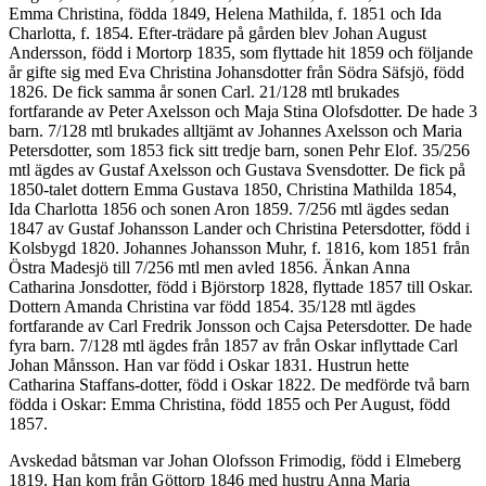
Emma Christina, födda 1849, Helena Mathilda, f. 1851 och Ida
Charlotta, f. 1854. Efter-trädare på gården blev Johan August
Andersson, född i Mortorp 1835, som flyttade hit 1859 och följande
år gifte sig med Eva Christina Johansdotter från Södra Säfsjö, född
1826. De fick samma år sonen Carl. 21/128 mtl brukades
fortfarande av Peter Axelsson och Maja Stina Olofsdotter. De hade 3
barn. 7/128 mtl brukades alltjämt av Johannes Axelsson och Maria
Petersdotter, som 1853 fick sitt tredje barn, sonen Pehr Elof. 35/256
mtl ägdes av Gustaf Axelsson och Gustava Svensdotter. De fick på
1850-talet dottern Emma Gustava 1850, Christina Mathilda 1854,
Ida Charlotta 1856 och sonen Aron 1859. 7/256 mtl ägdes sedan
1847 av Gustaf Johansson Lander och Christina Petersdotter, född i
Kolsbygd 1820. Johannes Johansson Muhr, f. 1816, kom 1851 från
Östra Madesjö till 7/256 mtl men avled 1856. Änkan Anna
Catharina Jonsdotter, född i Björstorp 1828, flyttade 1857 till Oskar.
Dottern Amanda Christina var född 1854. 35/128 mtl ägdes
fortfarande av Carl Fredrik Jonsson och Cajsa Petersdotter. De hade
fyra barn. 7/128 mtl ägdes från 1857 av från Oskar inflyttade Carl
Johan Månsson. Han var född i Oskar 1831. Hustrun hette
Catharina Staffans-dotter, född i Oskar 1822. De medförde två barn
födda i Oskar: Emma Christina, född 1855 och Per August, född
1857.
Avskedad båtsman var Johan Olofsson Frimodig, född i Elmeberg
1819. Han kom från Göttorp 1846 med hustru Anna Maria