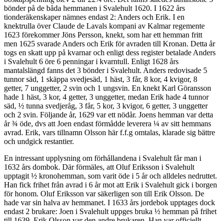
bönder på de båda hemmanen i Svalehult 1620. I 1622 års
tionderäkenskaper nämnes endast 2: Anders och Erik. I en
knektrulla över Claude de Lavals kompani av Kalmar regemente
1623 förekommer Jöns Persson, knekt, som har ett hemman fritt
men 1625 svarade Anders och Erik för avraden till Kronan. Detta år
togs en skatt upp på kvarnar och enligt dess register betalade Anders
i Svalehult 6 öre 6 penningar i kvarntull. Enligt 1628 års
mantalslängd fanns det 3 bönder i Svalehult. Anders redovisade 5
tunnor säd, 1 skäppa svedjesäd, 1 häst, 3 får, 8 kor, 4 kvigor, 8
getter, 7 unggetter, 2 svin och 1 ungsvin. En knekt Karl Göransson
hade 1 häst, 3 kor, 4 getter, 3 unggetter, medan Erik hade 4 tunnor
säd, ½ tunna svedjeråg, 3 får, 5 kor, 3 kvigor, 6 getter, 3 unggetter
och 2 svin. Följande år, 1629 var ett nödår. Joens hemman var detta
år ¾ öde, dvs att Joen endast förmådde leverera ¼ av sitt hemmans
avrad. Erik, vars tillnamn Olsson här f.f.g omtalas, klarade sig bättre
och undgick restantier.
En intressant upplysning om förhållandena i Svalehult får man i
1632 års dombok. Där förmäles, att Oluf Eriksson i Svalehult
upptagit ½ kronohemman, som varit öde i 5 år och alldeles nedruttet.
Han fick frihet från avrad i 6 år mot att Erik i Svalehult gick i borgen
för honom. Oluf Eriksson var säkerligen son till Erik Olsson. De
hade var sin halva av hemmanet. I 1633 års jordebok upptages dock
endast 2 brukare: Joen i Svalehult uppges bruka ½ hemman på frihet
till 1639. Erik Olsson var den andre brukaren. Han var officiellt