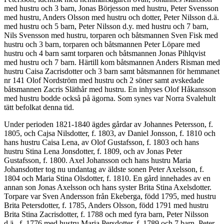
med hustru och 3 barn, Jonas Börjesson med hustru, Peter Svensson
med hustru, Anders Olsson med hustru och dotter, Peter Nilsson d.ä.
med hustru och 5 barn, Peter Nilsson d.y. med hustru och 7 barn,
Nils Svensson med hustru, torparen och båtsmannen Sven Fisk med
hustru och 3 barn, torparen och båtsmannen Peter Löpare med
hustru och 4 barn samt torparen och båtsmannen Jonas Pihlqvist
med hustru och 7 barn. Härtill kom båtsmannen Anders Risman med
hustru Caisa Zacrisdotter och 3 barn samt båtsmannen för hemmanet
nr 141 Olof Nordström med hustru och 2 söner samt avskedade
båtsmannen Zacris Släthår med hustru. En inhyses Olof Håkansson
med hustru bodde också på ägorna. Som synes var Norra Svalehult
tätt befolkat denna tid.
Under perioden 1821-1840 ägdes gårdar av Johannes Petersson, f.
1805, och Cajsa Nilsdotter, f. 1803, av Daniel Jonsson, f. 1810 och
hans hustru Caisa Lena, av Olof Gustafsson, f. 1803 och hans
hustru Stina Lena Jonsdotter, f. 1809, och av Jonas Peter
Gustafsson, f. 1800. Axel Johansson och hans hustru Maria
Johansdotter tog nu undantag av äldste sonen Peter Axelsson, f.
1804 och Maria Stina Olsdotter, f. 1810. En gård innehades av en
annan son Jonas Axelsson och hans syster Brita Stina Axelsdotter.
Torpare var Sven Andersson från Ekeberga, född 1795, med hustru
Brita Petersdotter, f. 1785, Anders Olsson, född 1791 med hustru
Brita Stina Zacrisdotter, f. 1788 och med fyra barn, Peter Nilsson
d.ä., f. 1776 med hustru Maria Persdotter, f. 1789 och 7 barn, Peter