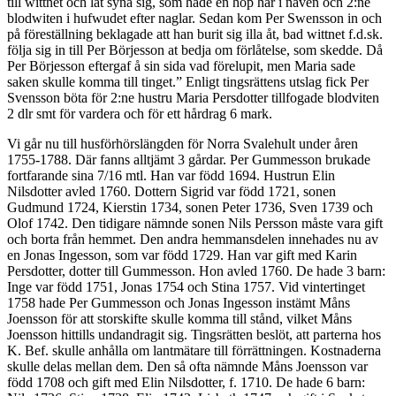
till wittnet och lät syna sig, som hade en hop hår i näven och 2:ne
blodwiten i hufwudet efter naglar. Sedan kom Per Swensson in och
på föreställning beklagade att han burit sig illa åt, bad wittnet f.d.sk.
följa sig in till Per Börjesson at bedja om förlåtelse, som skedde. Då
Per Börjesson eftergaf å sin sida vad förelupit, men Maria sade
saken skulle komma till tinget.” Enligt tingsrättens utslag fick Per
Svensson böta för 2:ne hustru Maria Persdotter tillfogade blodviten
2 dlr smt för vardera och för ett hårdrag 6 mark.
Vi går nu till husförhörslängden för Norra Svalehult under åren
1755-1788. Där fanns alltjämt 3 gårdar. Per Gummesson brukade
fortfarande sina 7/16 mtl. Han var född 1694. Hustrun Elin
Nilsdotter avled 1760. Dottern Sigrid var född 1721, sonen
Gudmund 1724, Kierstin 1734, sonen Peter 1736, Sven 1739 och
Olof 1742. Den tidigare nämnde sonen Nils Persson måste vara gift
och borta från hemmet. Den andra hemmansdelen innehades nu av
en Jonas Ingesson, som var född 1729. Han var gift med Karin
Persdotter, dotter till Gummesson. Hon avled 1760. De hade 3 barn:
Inge var född 1751, Jonas 1754 och Stina 1757. Vid vintertinget
1758 hade Per Gummesson och Jonas Ingesson instämt Måns
Joensson för att storskifte skulle komma till stånd, vilket Måns
Joensson hittills undandragit sig. Tingsrätten beslöt, att parterna hos
K. Bef. skulle anhålla om lantmätare till förrättningen. Kostnaderna
skulle delas mellan dem. Den så ofta nämnde Måns Joensson var
född 1708 och gift med Elin Nilsdotter, f. 1710. De hade 6 barn: