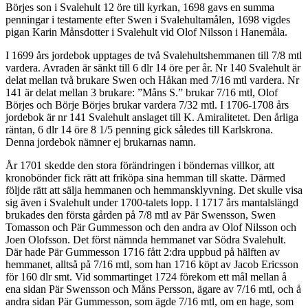
Börjes son i Svalehult 12 öre till kyrkan, 1698 gavs en summa
penningar i testamente efter Swen i Svalehultamålen, 1698 vigdes
pigan Karin Månsdotter i Svalehult vid Olof Nilsson i Hanemåla.
I 1699 års jordebok upptages de två Svalehultshemmanen till 7/8 mtl
vardera. Avraden är sänkt till 6 dlr 14 öre per år. Nr 140 Svalehult är
delat mellan två brukare Swen och Håkan med 7/16 mtl vardera. Nr
141 är delat mellan 3 brukare: ”Måns S.” brukar 7/16 mtl, Olof
Börjes och Börje Börjes brukar vardera 7/32 mtl. I 1706-1708 års
jordebok är nr 141 Svalehult anslaget till K. Amiralitetet. Den årliga
räntan, 6 dlr 14 öre 8 1/5 penning gick således till Karlskrona.
Denna jordebok nämner ej brukarnas namn.
År 1701 skedde den stora förändringen i böndernas villkor, att
kronobönder fick rätt att friköpa sina hemman till skatte. Därmed
följde rätt att sälja hemmanen och hemmansklyvning. Det skulle visa
sig även i Svalehult under 1700-talets lopp. I 1717 års mantalslängd
brukades den första gården på 7/8 mtl av Pär Swensson, Swen
Tomasson och Pär Gummesson och den andra av Olof Nilsson och
Joen Olofsson. Det först nämnda hemmanet var Södra Svalehult.
Där hade Pär Gummesson 1716 fått 2:dra uppbud på hälften av
hemmanet, alltså på 7/16 mtl, som han 1716 köpt av Jacob Ericsson
för 160 dlr smt. Vid sommartinget 1724 förekom ett mål mellan å
ena sidan Pär Swensson och Måns Persson, ägare av 7/16 mtl, och å
andra sidan Pär Gummesson, som ägde 7/16 mtl, om en hage, som