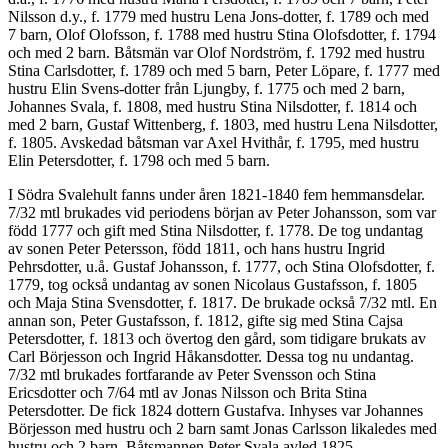
Nilsson d.y., f. 1779 med hustru Lena Jons-dotter, f. 1789 och med
7 barn, Olof Olofsson, f. 1788 med hustru Stina Olofsdotter, f. 1794
och med 2 barn. Båtsmän var Olof Nordström, f. 1792 med hustru
Stina Carlsdotter, f. 1789 och med 5 barn, Peter Löpare, f. 1777 med
hustru Elin Svens-dotter från Ljungby, f. 1775 och med 2 barn,
Johannes Svala, f. 1808, med hustru Stina Nilsdotter, f. 1814 och
med 2 barn, Gustaf Wittenberg, f. 1803, med hustru Lena Nilsdotter,
f. 1805. Avskedad båtsman var Axel Hvithår, f. 1795, med hustru
Elin Petersdotter, f. 1798 och med 5 barn.
I Södra Svalehult fanns under åren 1821-1840 fem hemmansdelar.
7/32 mtl brukades vid periodens början av Peter Johansson, som var
född 1777 och gift med Stina Nilsdotter, f. 1778. De tog undantag
av sonen Peter Petersson, född 1811, och hans hustru Ingrid
Pehrsdotter, u.å. Gustaf Johansson, f. 1777, och Stina Olofsdotter, f.
1779, tog också undantag av sonen Nicolaus Gustafsson, f. 1805
och Maja Stina Svensdotter, f. 1817. De brukade också 7/32 mtl. En
annan son, Peter Gustafsson, f. 1812, gifte sig med Stina Cajsa
Petersdotter, f. 1813 och övertog den gård, som tidigare brukats av
Carl Börjesson och Ingrid Håkansdotter. Dessa tog nu undantag.
7/32 mtl brukades fortfarande av Peter Svensson och Stina
Ericsdotter och 7/64 mtl av Jonas Nilsson och Brita Stina
Petersdotter. De fick 1824 dottern Gustafva. Inhyses var Johannes
Börjesson med hustru och 2 barn samt Jonas Carlsson likaledes med
hustru och 2 barn. Båtsmannen Peter Svala avled 1825