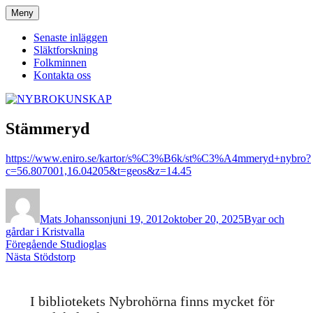
Hoppa
Meny
NYBROKUNSKAP
till
innehåll
Senaste inläggen
Släktforskning
Folkminnen
Kontakta oss
Stämmeryd
https://www.eniro.se/kartor/s%C3%B6k/st%C3%A4mmeryd+nybro?
c=56.807001,16.04205&t=geos&z=14.45
Författare
Publicerat
Kategorier
den
Mats Johansson
juni 19, 2012
oktober 20, 2025
Byar och
gårdar i Kristvalla
Inläggsnavigering
Föregående
Föregående
Studioglas
Nästa
inlägg:
Nästa
Stödstorp
inlägg:
I bibliotekets Nybrohörna finns mycket för