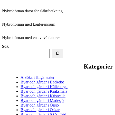
Nybrohörnan dator för släktforskning
Nybrohörnan med konferensrum
Nybrohörnan med en av två datorer
Sök
Kategorier
A Söka i långa texter
Byar och gårdar i Bäckebo
Byar och gårdar i Hälleberga
Byar och gårdar i Kråksmåla
Byar och gårdar i Kristvalla
Byar och gårdar i Madesjö
Byar och gårdar i Örsjö
Byar och gårdar i Oskar
Byar och gårdar i S:t Sigfrid