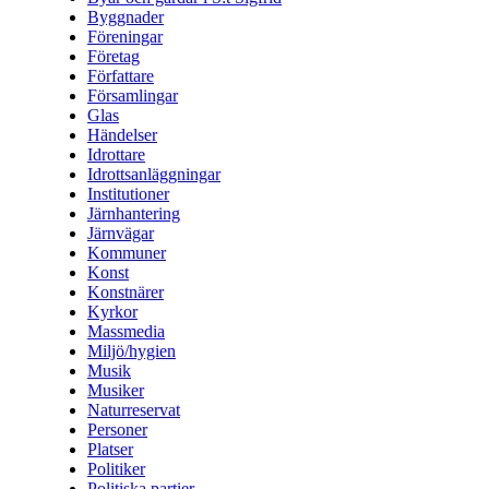
Byggnader
Föreningar
Företag
Författare
Församlingar
Glas
Händelser
Idrottare
Idrottsanläggningar
Institutioner
Järnhantering
Järnvägar
Kommuner
Konst
Konstnärer
Kyrkor
Massmedia
Miljö/hygien
Musik
Musiker
Naturreservat
Personer
Platser
Politiker
Politiska partier