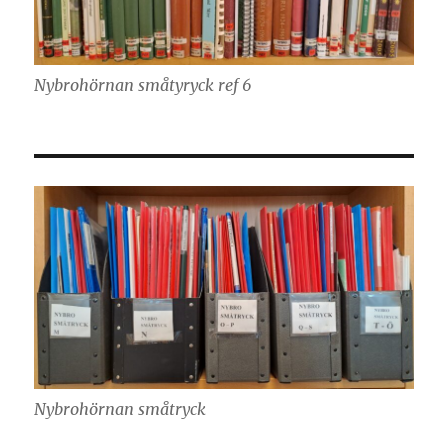
Nybrohörnan småtyryck ref 6
Nybrohörnan småtryck