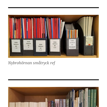
Nybrohörnan småtryck ref