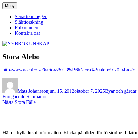
Hoppa
Meny
NYBROKUNSKAP
till
innehåll
Senaste inläggen
Släktforskning
Folkminnen
Kontakta oss
Stora Alebo
https://www.eniro.se/kartor/s%C3%B6k/stora%20alebo%20nybro?
Författare
Publicerat
Kategorier
den
Mats Johansson
juni 15, 2012
oktober 7, 2025
Byar och gårdar
Inläggsnavigering
Föregående
Föregående
Stjärnamo
Nästa
inlägg:
Nästa
Stora Fälle
inlägg:
Här en hylla lokal information. Klicka på bilden för förstoring. I dato