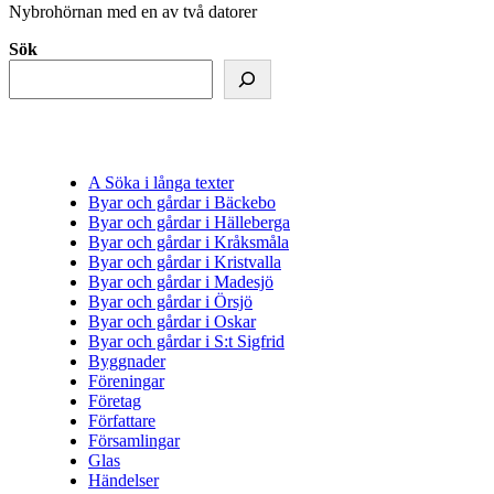
Nybrohörnan med en av två datorer
Sök
A Söka i långa texter
Byar och gårdar i Bäckebo
Byar och gårdar i Hälleberga
Byar och gårdar i Kråksmåla
Byar och gårdar i Kristvalla
Byar och gårdar i Madesjö
Byar och gårdar i Örsjö
Byar och gårdar i Oskar
Byar och gårdar i S:t Sigfrid
Byggnader
Föreningar
Företag
Författare
Församlingar
Glas
Händelser