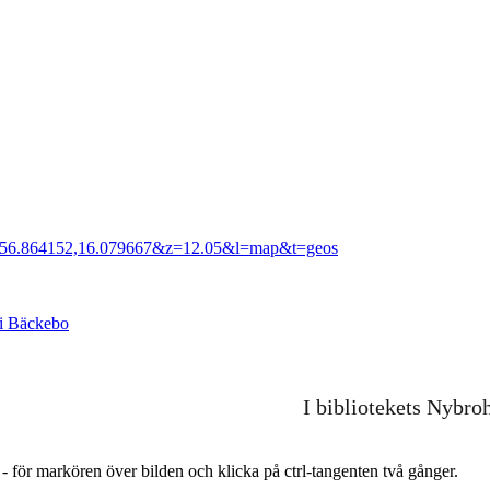
c=56.864152,16.079667&z=12.05&l=map&t=geos
 i Bäckebo
I bibliotekets Nybro
r - för markören över bilden och klicka på ctrl-tangenten två gånger.