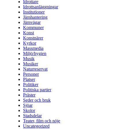
Idrottare
Idrottsanläggningar
Institutioner
Järnhantering
Järnvägar
Kommuner
Konst
Konstnärer
Kyrkor
Massmedia
Miljö/hygien
Musik
Musiker
Naturreservat
Personer
Platser
Politiker
Politiska partier
Präster
Seder och bruk
Sjöar
Skolor
Stadsdelar
Teater, film och nöje
Uncategorized